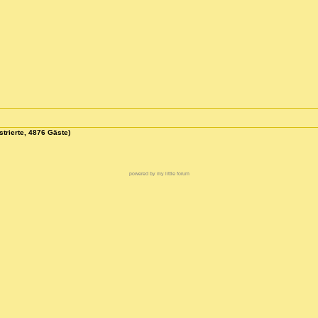
strierte, 4876 Gäste)
powered by my little forum