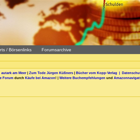
ts / Börsenlinks
Forumsarchive
 autark am Meer
|
Zum Tode Jürgen Küßners
|
Bücher vom Kopp-Verlag |
Datenschut
be Forum
durch
Käufe bei Amazon
! |
Weitere Buchempfehlungen
und
Amazonnavigat