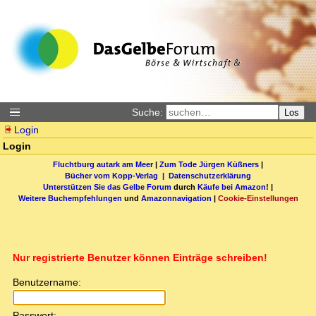
Suche:
Los
Login
Login
Fluchtburg autark am Meer
|
Zum Tode Jürgen Küßners
|
Bücher vom Kopp-Verlag |
Datenschutzerklärung
Unterstützen Sie das Gelbe Forum
durch
Käufe bei Amazon
! |
Weitere Buchempfehlungen
und
Amazonnavigation
|
Cookie-Einstellungen
Nur registrierte Benutzer können Einträge schreiben!
Benutzername:
Passwort: