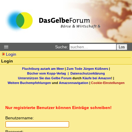
Suche:
Los
Login
Login
Fluchtburg autark am Meer
|
Zum Tode Jürgen Küßners
|
Bücher vom Kopp-Verlag |
Datenschutzerklärung
Unterstützen Sie das Gelbe Forum
durch
Käufe bei Amazon
! |
Weitere Buchempfehlungen
und
Amazonnavigation
|
Cookie-Einstellungen
Nur registrierte Benutzer können Einträge schreiben!
Benutzername:
Passwort: