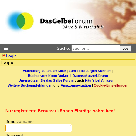
Suche:
Los
Login
Login
Fluchtburg autark am Meer
|
Zum Tode Jürgen Küßners
|
Bücher vom Kopp-Verlag |
Datenschutzerklärung
Unterstützen Sie das Gelbe Forum
durch
Käufe bei Amazon
! |
Weitere Buchempfehlungen
und
Amazonnavigation
|
Cookie-Einstellungen
Nur registrierte Benutzer können Einträge schreiben!
Benutzername:
Passwort: