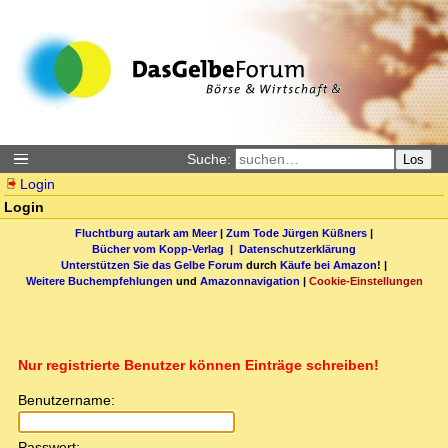
Suche:
Los
Login
Login
Fluchtburg autark am Meer
|
Zum Tode Jürgen Küßners
|
Bücher vom Kopp-Verlag |
Datenschutzerklärung
Unterstützen Sie das Gelbe Forum
durch
Käufe bei Amazon
! |
Weitere Buchempfehlungen
und
Amazonnavigation
|
Cookie-Einstellungen
Nur registrierte Benutzer können Einträge schreiben!
Benutzername:
Passwort: