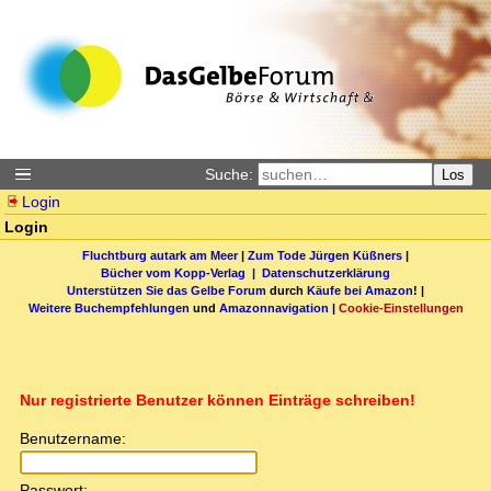
Suche:
Los
Login
Login
Fluchtburg autark am Meer
|
Zum Tode Jürgen Küßners
|
Bücher vom Kopp-Verlag |
Datenschutzerklärung
Unterstützen Sie das Gelbe Forum
durch
Käufe bei Amazon
! |
Weitere Buchempfehlungen
und
Amazonnavigation
|
Cookie-Einstellungen
Nur registrierte Benutzer können Einträge schreiben!
Benutzername:
Passwort: