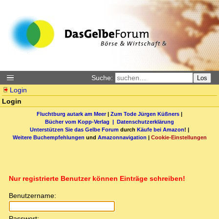
Suche:
Los
Login
Login
Fluchtburg autark am Meer
|
Zum Tode Jürgen Küßners
|
Bücher vom Kopp-Verlag |
Datenschutzerklärung
Unterstützen Sie das Gelbe Forum
durch
Käufe bei Amazon
! |
Weitere Buchempfehlungen
und
Amazonnavigation
|
Cookie-Einstellungen
Nur registrierte Benutzer können Einträge schreiben!
Benutzername:
Passwort: