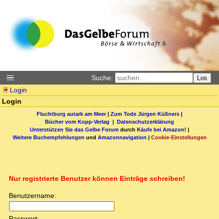
Suche:
Los
Login
Login
Fluchtburg autark am Meer
|
Zum Tode Jürgen Küßners
|
Bücher vom Kopp-Verlag |
Datenschutzerklärung
Unterstützen Sie das Gelbe Forum
durch
Käufe bei Amazon
! |
Weitere Buchempfehlungen
und
Amazonnavigation
|
Cookie-Einstellungen
Nur registrierte Benutzer können Einträge schreiben!
Benutzername:
Passwort: