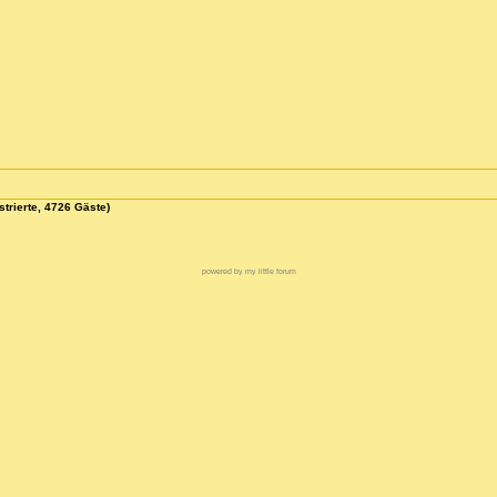
strierte, 4726 Gäste)
powered by my little forum