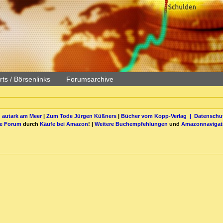
ts / Börsenlinks
Forumsarchive
 autark am Meer
|
Zum Tode Jürgen Küßners
|
Bücher vom Kopp-Verlag |
Datenschut
be Forum
durch
Käufe bei Amazon
! |
Weitere Buchempfehlungen
und
Amazonnavigat