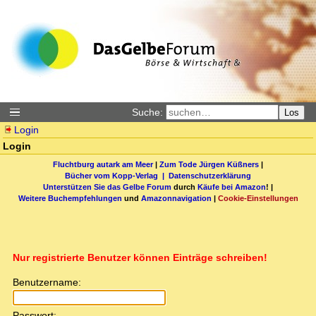
Suche:
Los
Login
Login
Fluchtburg autark am Meer
|
Zum Tode Jürgen Küßners
|
Bücher vom Kopp-Verlag |
Datenschutzerklärung
Unterstützen Sie das Gelbe Forum
durch
Käufe bei Amazon
! |
Weitere Buchempfehlungen
und
Amazonnavigation
|
Cookie-Einstellungen
Nur registrierte Benutzer können Einträge schreiben!
Benutzername:
Passwort: