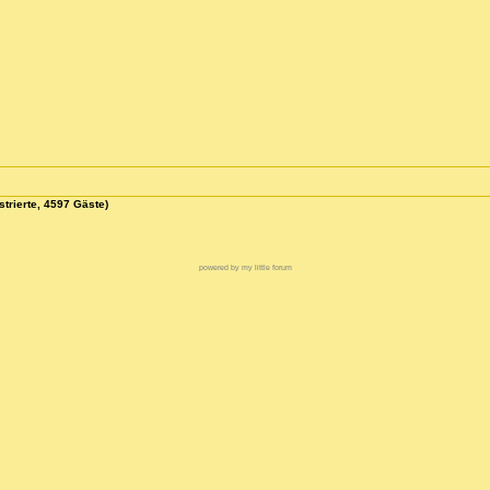
strierte, 4597 Gäste)
powered by my little forum