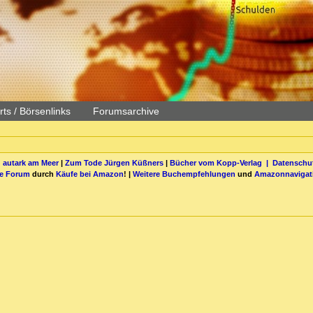
ts / Börsenlinks
Forumsarchive
 autark am Meer
|
Zum Tode Jürgen Küßners
|
Bücher vom Kopp-Verlag |
Datenschut
be Forum
durch
Käufe bei Amazon
! |
Weitere Buchempfehlungen
und
Amazonnavigat