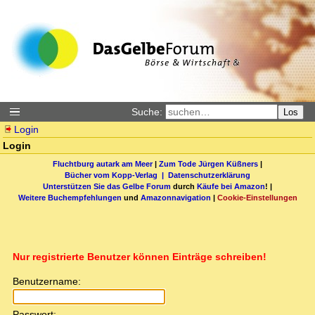
Suche:
Los
Login
Login
Fluchtburg autark am Meer
|
Zum Tode Jürgen Küßners
|
Bücher vom Kopp-Verlag |
Datenschutzerklärung
Unterstützen Sie das Gelbe Forum
durch
Käufe bei Amazon
! |
Weitere Buchempfehlungen
und
Amazonnavigation
|
Cookie-Einstellungen
Nur registrierte Benutzer können Einträge schreiben!
Benutzername:
Passwort: