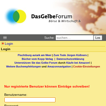
Suche:
Los
Login
Login
Fluchtburg autark am Meer
|
Zum Tode Jürgen Küßners
|
Bücher vom Kopp-Verlag |
Datenschutzerklärung
Unterstützen Sie das Gelbe Forum
durch
Käufe bei Amazon
! |
Weitere Buchempfehlungen
und
Amazonnavigation
|
Cookie-Einstellungen
Nur registrierte Benutzer können Einträge schreiben!
Benutzername:
Passwort: