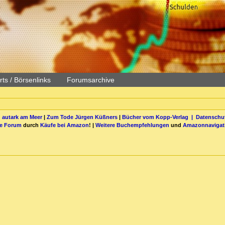
ts / Börsenlinks
Forumsarchive
 autark am Meer
|
Zum Tode Jürgen Küßners
|
Bücher vom Kopp-Verlag |
Datenschut
be Forum
durch
Käufe bei Amazon
! |
Weitere Buchempfehlungen
und
Amazonnavigat