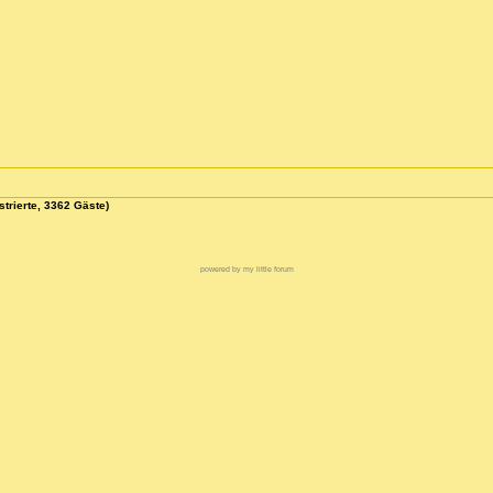
strierte, 3362 Gäste)
powered by my little forum