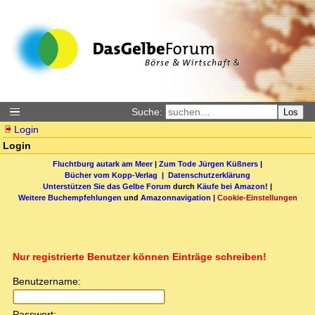
Suche:
Los
Login
Login
Fluchtburg autark am Meer
|
Zum Tode Jürgen Küßners
|
Bücher vom Kopp-Verlag |
Datenschutzerklärung
Unterstützen Sie das Gelbe Forum
durch
Käufe bei Amazon
! |
Weitere Buchempfehlungen
und
Amazonnavigation
|
Cookie-Einstellungen
Nur registrierte Benutzer können Einträge schreiben!
Benutzername:
Passwort: