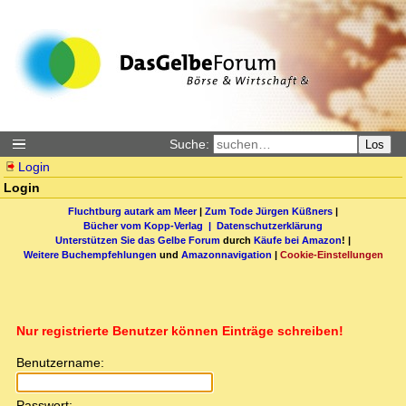
Suche:
Los
Login
Login
Fluchtburg autark am Meer
|
Zum Tode Jürgen Küßners
|
Bücher vom Kopp-Verlag |
Datenschutzerklärung
Unterstützen Sie das Gelbe Forum
durch
Käufe bei Amazon
! |
Weitere Buchempfehlungen
und
Amazonnavigation
|
Cookie-Einstellungen
Nur registrierte Benutzer können Einträge schreiben!
Benutzername:
Passwort: