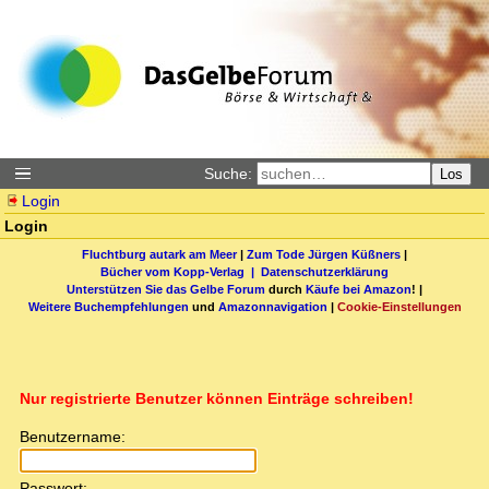
Suche:
Los
Login
Login
Fluchtburg autark am Meer
|
Zum Tode Jürgen Küßners
|
Bücher vom Kopp-Verlag |
Datenschutzerklärung
Unterstützen Sie das Gelbe Forum
durch
Käufe bei Amazon
! |
Weitere Buchempfehlungen
und
Amazonnavigation
|
Cookie-Einstellungen
Nur registrierte Benutzer können Einträge schreiben!
Benutzername:
Passwort: