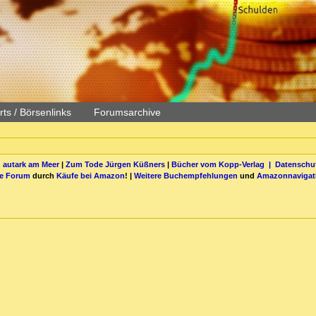
ts / Börsenlinks
Forumsarchive
 autark am Meer
|
Zum Tode Jürgen Küßners
|
Bücher vom Kopp-Verlag |
Datenschut
be Forum
durch
Käufe bei Amazon
! |
Weitere Buchempfehlungen
und
Amazonnavigat