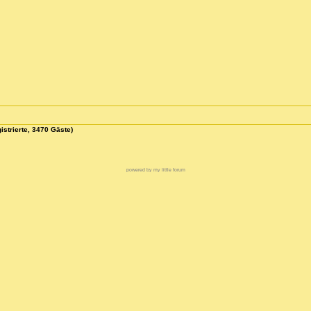
istrierte, 3470 Gäste)
powered by my little forum