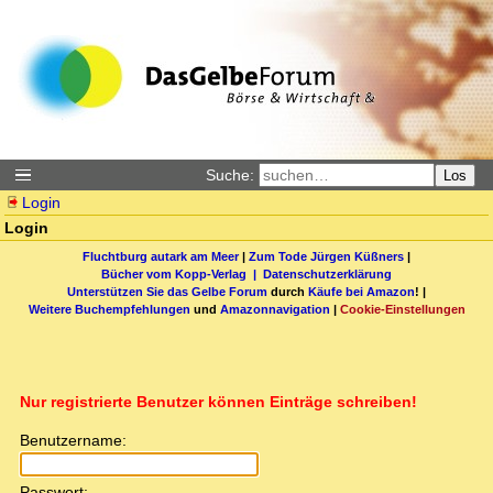
Suche:
Los
Login
Login
Fluchtburg autark am Meer
|
Zum Tode Jürgen Küßners
|
Bücher vom Kopp-Verlag |
Datenschutzerklärung
Unterstützen Sie das Gelbe Forum
durch
Käufe bei Amazon
! |
Weitere Buchempfehlungen
und
Amazonnavigation
|
Cookie-Einstellungen
Nur registrierte Benutzer können Einträge schreiben!
Benutzername:
Passwort: