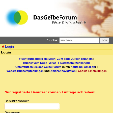
Suche:
Los
Login
Login
Fluchtburg autark am Meer
|
Zum Tode Jürgen Küßners
|
Bücher vom Kopp-Verlag |
Datenschutzerklärung
Unterstützen Sie das Gelbe Forum
durch
Käufe bei Amazon
! |
Weitere Buchempfehlungen
und
Amazonnavigation
|
Cookie-Einstellungen
Nur registrierte Benutzer können Einträge schreiben!
Benutzername:
Passwort: