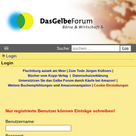
Suche:
Los
Login
Login
Fluchtburg autark am Meer
|
Zum Tode Jürgen Küßners
|
Bücher vom Kopp-Verlag |
Datenschutzerklärung
Unterstützen Sie das Gelbe Forum
durch
Käufe bei Amazon
! |
Weitere Buchempfehlungen
und
Amazonnavigation
|
Cookie-Einstellungen
Nur registrierte Benutzer können Einträge schreiben!
Benutzername:
Passwort: