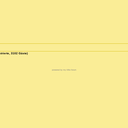
trierte, 3102 Gäste)
powered by my little forum