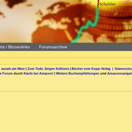
ts / Börsenlinks
Forumsarchive
 autark am Meer
|
Zum Tode Jürgen Küßners
|
Bücher vom Kopp-Verlag |
Datenschut
be Forum
durch
Käufe bei Amazon
! |
Weitere Buchempfehlungen
und
Amazonnavigat