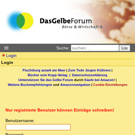
Suche:
Los
Login
Login
Fluchtburg autark am Meer
|
Zum Tode Jürgen Küßners
|
Bücher vom Kopp-Verlag |
Datenschutzerklärung
Unterstützen Sie das Gelbe Forum
durch
Käufe bei Amazon
! |
Weitere Buchempfehlungen
und
Amazonnavigation
|
Cookie-Einstellungen
Nur registrierte Benutzer können Einträge schreiben!
Benutzername:
Passwort: