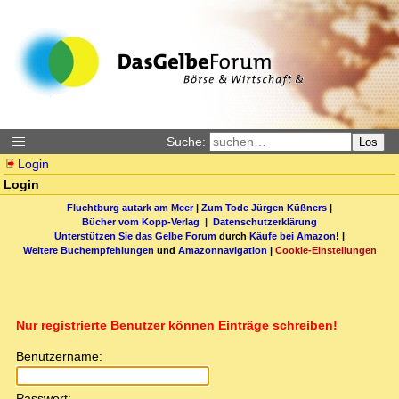
Suche:
Los
Login
Login
Fluchtburg autark am Meer
|
Zum Tode Jürgen Küßners
|
Bücher vom Kopp-Verlag |
Datenschutzerklärung
Unterstützen Sie das Gelbe Forum
durch
Käufe bei Amazon
! |
Weitere Buchempfehlungen
und
Amazonnavigation
|
Cookie-Einstellungen
Nur registrierte Benutzer können Einträge schreiben!
Benutzername:
Passwort: