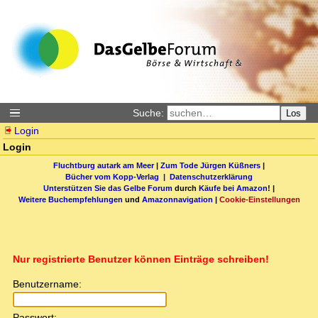
Suche:
Los
Login
Login
Fluchtburg autark am Meer
|
Zum Tode Jürgen Küßners
|
Bücher vom Kopp-Verlag |
Datenschutzerklärung
Unterstützen Sie das Gelbe Forum
durch
Käufe bei Amazon
! |
Weitere Buchempfehlungen
und
Amazonnavigation
|
Cookie-Einstellungen
Nur registrierte Benutzer können Einträge schreiben!
Benutzername:
Passwort: