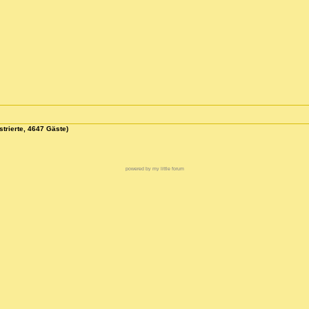
strierte, 4647 Gäste)
powered by my little forum