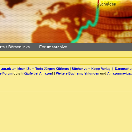
ts / Börsenlinks
Forumsarchive
 autark am Meer
|
Zum Tode Jürgen Küßners
|
Bücher vom Kopp-Verlag |
Datenschut
be Forum
durch
Käufe bei Amazon
! |
Weitere Buchempfehlungen
und
Amazonnavigat