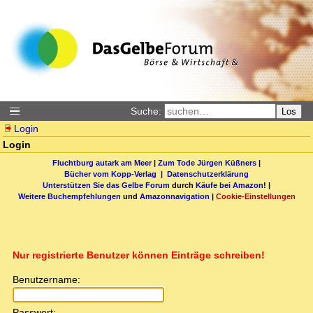
Suche:
Los
Login
Login
Fluchtburg autark am Meer
|
Zum Tode Jürgen Küßners
|
Bücher vom Kopp-Verlag |
Datenschutzerklärung
Unterstützen Sie das Gelbe Forum
durch
Käufe bei Amazon
! |
Weitere Buchempfehlungen
und
Amazonnavigation
|
Cookie-Einstellungen
Nur registrierte Benutzer können Einträge schreiben!
Benutzername:
Passwort: