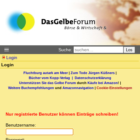
Suche:
Los
Login
Login
Fluchtburg autark am Meer
|
Zum Tode Jürgen Küßners
|
Bücher vom Kopp-Verlag |
Datenschutzerklärung
Unterstützen Sie das Gelbe Forum
durch
Käufe bei Amazon
! |
Weitere Buchempfehlungen
und
Amazonnavigation
|
Cookie-Einstellungen
Nur registrierte Benutzer können Einträge schreiben!
Benutzername:
Passwort: