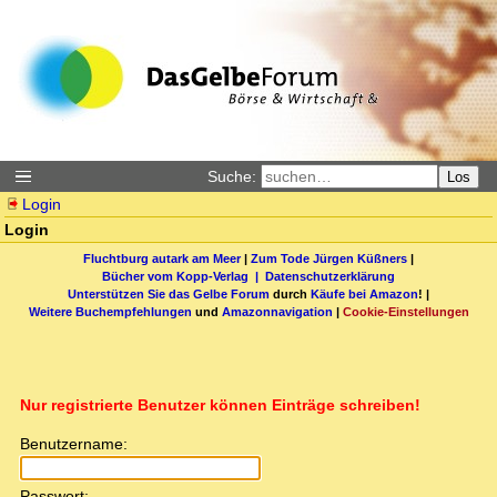
Suche:
Los
Login
Login
Fluchtburg autark am Meer
|
Zum Tode Jürgen Küßners
|
Bücher vom Kopp-Verlag |
Datenschutzerklärung
Unterstützen Sie das Gelbe Forum
durch
Käufe bei Amazon
! |
Weitere Buchempfehlungen
und
Amazonnavigation
|
Cookie-Einstellungen
Nur registrierte Benutzer können Einträge schreiben!
Benutzername:
Passwort: