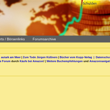
ts / Börsenlinks
Forumsarchive
 autark am Meer
|
Zum Tode Jürgen Küßners
|
Bücher vom Kopp-Verlag |
Datenschut
be Forum
durch
Käufe bei Amazon
! |
Weitere Buchempfehlungen
und
Amazonnavigat