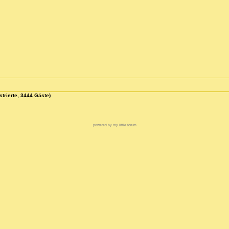
strierte, 3444 Gäste)
powered by my little forum