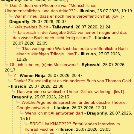
Das 2. Buch von Phoenix5 war "Menschliches,
Übermenschliches" und das dritte???
-
Illusion
,
25.07.2026, 19:19
War mir neu, dass er noch mehr veroeffentlich hat. [kwT]
-
Dragonfly
,
25.07.2026, 20:07
kein zweites Buch
-
Talleyrand
,
26.07.2026, 21:24
Er sprach in der Ausgabe 2013 von einer Trilogie und das
das zweite Buch noch nicht fertig sei mkT
-
Illusion
,
26.07.2026, 22:09
"Das vorliegende Werk ist das erste veröffentlichte Buch
einer zukünftigen Trilogie...mwT
-
Illusion
,
27.07.2026,
12:26
Oh, ich liebe es, (s)ein Meisterwerk!
-
Rybezahl
,
25.07.2026,
20:17
?
-
Wiener Ninja
,
25.07.2026, 20:47
Danke! Zu peakoil gibt es ein anderes Buch von Thomas Gold
-
Illusion
,
25.07.2026, 21:38
Das war eine sowietische These. Gilt als widerlegt. [kwT]
-
Dragonfly
,
25.07.2026, 22:15
Welche Argumente sprechen für die abiotische Theorie.
Google antwortet:
-
Illusion
,
26.07.2026, 12:01
Wenn ich mit AI antworten darf
-
Dragonfly
,
26.07.2026,
15:51
ERDÖL ist KNAPP??? Enthüllendes Interview m.
Konrad Fischer,
-
Illusion
,
26.07.2026, 19:03