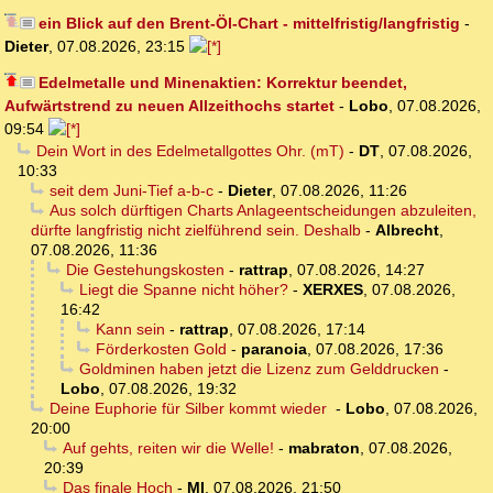
ein Blick auf den Brent-Öl-Chart - mittelfristig/langfristig
-
Dieter
,
07.08.2026, 23:15
Edelmetalle und Minenaktien: Korrektur beendet,
Aufwärtstrend zu neuen Allzeithochs startet
-
Lobo
,
07.08.2026,
09:54
Dein Wort in des Edelmetallgottes Ohr. (mT)
-
DT
,
07.08.2026,
10:33
seit dem Juni-Tief a-b-c
-
Dieter
,
07.08.2026, 11:26
Aus solch dürftigen Charts Anlageentscheidungen abzuleiten,
dürfte langfristig nicht zielführend sein. Deshalb
-
Albrecht
,
07.08.2026, 11:36
Die Gestehungskosten
-
rattrap
,
07.08.2026, 14:27
Liegt die Spanne nicht höher?
-
XERXES
,
07.08.2026,
16:42
Kann sein
-
rattrap
,
07.08.2026, 17:14
Förderkosten Gold
-
paranoia
,
07.08.2026, 17:36
Goldminen haben jetzt die Lizenz zum Gelddrucken
-
Lobo
,
07.08.2026, 19:32
Deine Euphorie für Silber kommt wieder
-
Lobo
,
07.08.2026,
20:00
Auf gehts, reiten wir die Welle!
-
mabraton
,
07.08.2026,
20:39
Das finale Hoch
-
MI
,
07.08.2026, 21:50