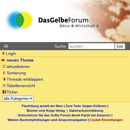
Suche:
Los
Login
neues Thema
aktualisieren
Sortierung
Threads einklappen
Tabellenansicht
Ticker
Fluchtburg autark am Meer
|
Zum Tode Jürgen Küßners
|
Bücher vom Kopp-Verlag |
Datenschutzerklärung
Unterstützen Sie das Gelbe Forum
durch
Käufe bei Amazon
! |
Weitere Buchempfehlungen
und
Amazonnavigation
|
Cookie-Einstellungen