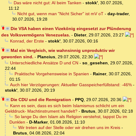
Das wäre nicht gut: AI beim Tanken
-
stokk'
,
30.07.2026,
11:12
Nicht gut, wenn man "Nicht Sicher" ist mV oT
-
day-trader
,
30.07.2026, 19:28
Die VSA haben einen Vizekönig eingesetzt zur Plünderung
des Volksvermögens Venezuelas.
-
Dieter
,
29.07.2026, 23:27
Konrad, der Erste
-
stokk'
,
30.07.2026, 00:16
Mal ein Vergleich, wie wahnsinnig unproduktiv wir
geworden sind.
-
Plancius
,
29.07.2026, 22:30
Unterschiedliche Ansätze D und CN
-
so_gesehen
,
29.07.2026,
22:44
Praktische Vorgehensweise in Spanien
-
Rainer
,
30.07.2026,
01:15
Auch hier Verzögerungen: Aktueller Gasspeicherfüllstand: -46%
-
stokk'
,
30.07.2026, 20:19
Die CDU und die Remigration
-
PPQ
,
29.07.2026, 20:36
Kann es sein, dass es sich beim Islamismus schlicht um ein
Gelddruck- Machtinstrument handelt?
-
Brutus
,
30.07.2026, 02:18
So lange Du den Islam als Religion verstehst, tappst Du im
Dunklen
-
D-Marker
,
01.08.2026, 11:10
Wir treten auf der Stelle oder wir drehen uns im Kreis
-
Brutus
,
04.08.2026, 22:04