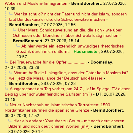
Woken und Moslem-Immigranten
-
BerndBorchert
,
27.07.2026,
10:39
Wer ist schuld? nicht der Täter und nicht der Islam, sondern
laut Bundeskanzler die, die Schwulenwitze machen
-
BerndBorchert
,
27.07.2026, 12:56
Über Merz' Schuldzuweisung an die, die sich - wie über
Ostfriesen oder Blondinen - über Schwule lustig machen
-
BerndBorchert
,
27.07.2026, 15:14
Ab hier wurde ein letztendlich unwürdiges rhetorisches
Gezänk durch mich entfernt.
-
Hausmeister
,
29.07.2026,
20:57
Bei Trauerwache für die Opfer ................
-
Doomsday
,
27.07.2026, 23:28
Warum hofft die Linksgrüne, dass der Täter kein Moslem ist?
weil jetzt die Mesalliance der Deutschland-Hasser
-
BerndBorchert
,
28.07.2026, 07:23
Ausgerechnet am Tag vorher, am 24.7., lief in Spiegel TV dieser
Beitrag über schwulenfeindliche Salfisten (mT)
-
DT
,
28.07.2026,
01:19
Neuer Nachschub an islamistischen Terroristen: 1500
Nordafrikaner stürmen die spanische Grenze
-
BerndBorchert
,
30.07.2026, 17:52
Hier ein anderer Youtuber zu Ceuta - mit noch deutlicheren
Bildern und noch deutlicheren Worten (mV)
-
BerndBorchert
,
30.07.2026, 20:12