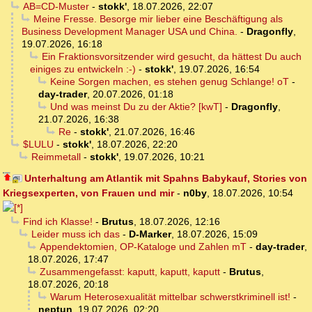
AB=CD-Muster
-
stokk'
,
18.07.2026, 22:07
Meine Fresse. Besorge mir lieber eine Beschäftigung als
Business Development Manager USA und China.
-
Dragonfly
,
19.07.2026, 16:18
Ein Fraktionsvorsitzender wird gesucht, da hättest Du auch
einiges zu entwickeln :-)
-
stokk'
,
19.07.2026, 16:54
Keine Sorgen machen, es stehen genug Schlange! oT
-
day-trader
,
20.07.2026, 01:18
Und was meinst Du zu der Aktie? [kwT]
-
Dragonfly
,
21.07.2026, 16:38
Re
-
stokk'
,
21.07.2026, 16:46
$LULU
-
stokk'
,
18.07.2026, 22:20
Reimmetall
-
stokk'
,
19.07.2026, 10:21
Unterhaltung am Atlantik mit Spahns Babykauf, Stories von
Kriegsexperten, von Frauen und mir
-
n0by
,
18.07.2026, 10:54
Find ich Klasse!
-
Brutus
,
18.07.2026, 12:16
Leider muss ich das
-
D-Marker
,
18.07.2026, 15:09
Appendektomien, OP-Kataloge und Zahlen mT
-
day-trader
,
18.07.2026, 17:47
Zusammengefasst: kaputt, kaputt, kaputt
-
Brutus
,
18.07.2026, 20:18
Warum Heterosexualität mittelbar schwerstkriminell ist!
-
neptun
,
19.07.2026, 02:20