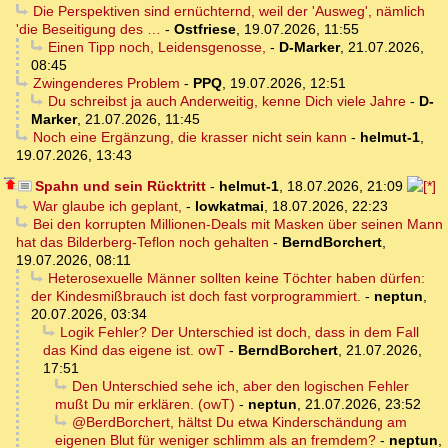
Die Perspektiven sind ernüchternd, weil der 'Ausweg', nämlich
'die Beseitigung des …
-
Ostfriese
,
19.07.2026, 11:55
Einen Tipp noch, Leidensgenosse,
-
D-Marker
,
21.07.2026,
08:45
Zwingenderes Problem
-
PPQ
,
19.07.2026, 12:51
Du schreibst ja auch Anderweitig, kenne Dich viele Jahre
-
D-
Marker
,
21.07.2026, 11:45
Noch eine Ergänzung, die krasser nicht sein kann
-
helmut-1
,
19.07.2026, 13:43
Spahn und sein Rücktritt
-
helmut-1
,
18.07.2026, 21:09
War glaube ich geplant,
-
lowkatmai
,
18.07.2026, 22:23
Bei den korrupten Millionen-Deals mit Masken über seinen Mann
hat das Bilderberg-Teflon noch gehalten
-
BerndBorchert
,
19.07.2026, 08:11
Heterosexuelle Männer sollten keine Töchter haben dürfen:
der Kindesmißbrauch ist doch fast vorprogrammiert.
-
neptun
,
20.07.2026, 03:34
Logik Fehler? Der Unterschied ist doch, dass in dem Fall
das Kind das eigene ist. owT
-
BerndBorchert
,
21.07.2026,
17:51
Den Unterschied sehe ich, aber den logischen Fehler
mußt Du mir erklären. (owT)
-
neptun
,
21.07.2026, 23:52
@BerdBorchert, hältst Du etwa Kinderschändung am
eigenen Blut für weniger schlimm als an fremdem?
-
neptun
,