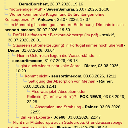
BerndBorchert
,
28.07.2026, 19:16
"notwendiger Mut"
-
SevenSamurai
,
28.07.2026, 16:38
Woher kommen die Klagen und Befürchtungen ohne
Konsequenzen?
-
Ankawor
,
28.07.2026, 17:37
Im Moment gibts eine ganz andere Bedrohung. DIe hats in sich
-
sensortimecom
,
30.07.2026, 19:50
DACH Leitfaden zur Blackout-Vorsorge (lm.pdf)
-
stokk'
,
30.07.2026, 20:01
Stauseen (Stromerzeugung) in Portugal immer noch übervoll
-
Dieter
,
31.07.2026, 03:04
Hier in Österreich liegen die Wasserstände...
-
sensortimecom
,
31.07.2026, 08:18
gibt auch wieder sehr kalte Jahre
-
Dieter
,
03.08.2026,
10:29
Kommt nicht
-
sensortimecom
,
03.08.2026, 12:11
Sättigung der Absorption von Methan
-
Rainer
,
03.08.2026, 12:41
Also was jetzt, Absobtion oder
Reflexion("zurückwerfen")?
-
FOX-NEWS
,
03.08.2026,
22:28
Absorption und Strahlung
-
Rainer
,
03.08.2026,
22:55
Bin kein Experte
-
Joe68
,
03.08.2026, 22:47
Nicht nur Mitteleuropa auch Südeuropa: Grundwasserspiegel
extrem niedrig; mit Video
-
Illusion
,
31.07.2026, 09:43