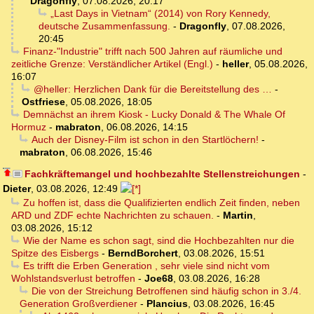
Dragonfly
,
07.08.2026, 20:17
„Last Days in Vietnam“ (2014) von Rory Kennedy,
deutsche Zusammenfassung.
-
Dragonfly
,
07.08.2026,
20:45
Finanz-"Industrie" trifft nach 500 Jahren auf räumliche und
zeitliche Grenze: Verständlicher Artikel (Engl.)
-
heller
,
05.08.2026,
16:07
@heller: Herzlichen Dank für die Bereitstellung des …
-
Ostfriese
,
05.08.2026, 18:05
Demnächst an ihrem Kiosk - Lucky Donald & The Whale Of
Hormuz
-
mabraton
,
06.08.2026, 14:15
Auch der Disney-Film ist schon in den Startlöchern!
-
mabraton
,
06.08.2026, 15:46
Fachkräftemangel und hochbezahlte Stellenstreichungen
-
Dieter
,
03.08.2026, 12:49
Zu hoffen ist, dass die Qualifizierten endlich Zeit finden, neben
ARD und ZDF echte Nachrichten zu schauen.
-
Martin
,
03.08.2026, 15:12
Wie der Name es schon sagt, sind die Hochbezahlten nur die
Spitze des Eisbergs
-
BerndBorchert
,
03.08.2026, 15:51
Es trifft die Erben Generation , sehr viele sind nicht vom
Wohlstandsverlust betroffen
-
Joe68
,
03.08.2026, 16:28
Die von der Streichung Betroffenen sind häufig schon in 3./4.
Generation Großverdiener
-
Plancius
,
03.08.2026, 16:45