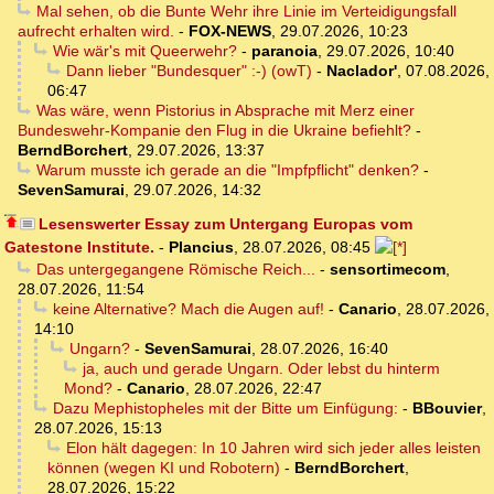
Mal sehen, ob die Bunte Wehr ihre Linie im Verteidigungsfall
aufrecht erhalten wird.
-
FOX-NEWS
,
29.07.2026, 10:23
Wie wär's mit Queerwehr?
-
paranoia
,
29.07.2026, 10:40
Dann lieber "Bundesquer" :-) (owT)
-
Naclador'
,
07.08.2026,
06:47
Was wäre, wenn Pistorius in Absprache mit Merz einer
Bundeswehr-Kompanie den Flug in die Ukraine befiehlt?
-
BerndBorchert
,
29.07.2026, 13:37
Warum musste ich gerade an die "Impfpflicht" denken?
-
SevenSamurai
,
29.07.2026, 14:32
Lesenswerter Essay zum Untergang Europas vom
Gatestone Institute.
-
Plancius
,
28.07.2026, 08:45
Das untergegangene Römische Reich...
-
sensortimecom
,
28.07.2026, 11:54
keine Alternative? Mach die Augen auf!
-
Canario
,
28.07.2026,
14:10
Ungarn?
-
SevenSamurai
,
28.07.2026, 16:40
ja, auch und gerade Ungarn. Oder lebst du hinterm
Mond?
-
Canario
,
28.07.2026, 22:47
Dazu Mephistopheles mit der Bitte um Einfügung:
-
BBouvier
,
28.07.2026, 15:13
Elon hält dagegen: In 10 Jahren wird sich jeder alles leisten
können (wegen KI und Robotern)
-
BerndBorchert
,
28.07.2026, 15:22