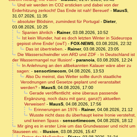
Und wir werden im CO2 ersticken und dabei von der
Erderhitzung zerkocht! Das Ende ist nah! Bereuet!
-
MausS
,
31.07.2026, 11:35
absoluter Blödsinn, zumindest für Portugal
-
Dieter
,
03.08.2026, 10:25
Spanien ähnlich
-
Rainer
,
03.08.2026, 10:52
Ist kein Wunder, hat es doch letzten Winter in Südeuropa
gepisst ohne Ende! (owT)
-
FOX-NEWS
,
03.08.2026, 22:32
Das ist übertrieben.
-
Rainer
,
03.08.2026, 23:05
Die Wasserschwindler von ARD und ZDF - In Deutschland ist
der Wassermangel nur Illusion!
-
paranoia
,
03.08.2026, 12:24
In Anlehnung an den altbekannten Kalauer wäre aber zu
sagen:
-
sensortimecom
,
04.08.2026, 13:53
Also Du meinst, das Wetter sollte durch staatliche
Verodnungen und Gesetze geplant und veranstaltet
werden?
-
MausS
,
04.08.2026, 17:00
Gerade veröffentlicht: eine überaus passende
Ergänzung, noch dazu mit ganz, ganz(!) aktuellen
Verweisen!
-
MausS
,
04.08.2026, 17:56
Erinnerungen an 1976
-
Rainer
,
04.08.2026, 21:12
Wusste nicht dass du überhaupt keine Ironie verstehst,
und keinen Spass
-
sensortimecom
,
04.08.2026, 18:12
Mir ging es in erster Linie um das Grundwasser und nicht um
Stauseen etc.
-
Illusion
,
03.08.2026, 15:47