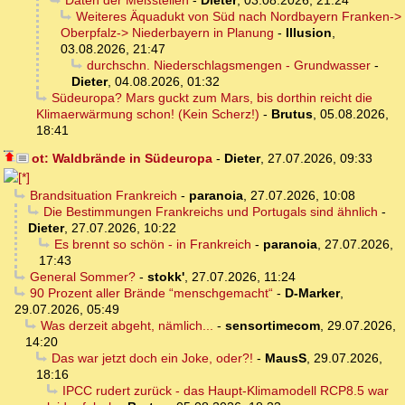
Daten der Meßstellen
-
Dieter
,
03.08.2026, 21:24
Weiteres Äquadukt von Süd nach Nordbayern Franken->
Oberpfalz-> Niederbayern in Planung
-
Illusion
,
03.08.2026, 21:47
durchschn. Niederschlagsmengen - Grundwasser
-
Dieter
,
04.08.2026, 01:32
Südeuropa? Mars guckt zum Mars, bis dorthin reicht die
Klimaerwärmung schon! (Kein Scherz!)
-
Brutus
,
05.08.2026,
18:41
ot: Waldbrände in Südeuropa
-
Dieter
,
27.07.2026, 09:33
Brandsituation Frankreich
-
paranoia
,
27.07.2026, 10:08
Die Bestimmungen Frankreichs und Portugals sind ähnlich
-
Dieter
,
27.07.2026, 10:22
Es brennt so schön - in Frankreich
-
paranoia
,
27.07.2026,
17:43
General Sommer?
-
stokk'
,
27.07.2026, 11:24
90 Prozent aller Brände “menschgemacht“
-
D-Marker
,
29.07.2026, 05:49
Was derzeit abgeht, nämlich...
-
sensortimecom
,
29.07.2026,
14:20
Das war jetzt doch ein Joke, oder?!
-
MausS
,
29.07.2026,
18:16
IPCC rudert zurück - das Haupt-Klimamodell RCP8.5 war