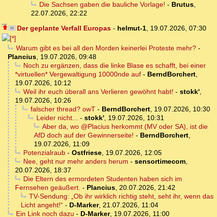
Die Sachsen gaben die bauliche Vorlage!
-
Brutus
,
22.07.2026, 22:22
Der geplante Verfall Europas
-
helmut-1
,
19.07.2026, 07:30
Warum gibt es bei all den Morden keinerlei Proteste mehr?
-
Plancius
,
19.07.2026, 09:48
Noch zu ergänzen, dass die linke Blase es schafft, bei einer
*virtuellen* Vergewaltigung 10000nde auf
-
BerndBorchert
,
19.07.2026, 10:12
Weil ihr euch überall ans Verlieren gewöhnt habt!
-
stokk'
,
19.07.2026, 10:26
falscher thread? owT
-
BerndBorchert
,
19.07.2026, 10:30
Leider nicht...
-
stokk'
,
19.07.2026, 10:31
Aber da, wo @Placius herkommt (MV oder SA), ist die
AfD doch auf der Gewinnerseite!
-
BerndBorchert
,
19.07.2026, 11:09
Potenzialraub
-
Ostfriese
,
19.07.2026, 12:05
Nee, geht nur mehr anders herum
-
sensortimecom
,
20.07.2026, 18:37
Die Eltern des ermordeten Studenten haben sich im
Fernsehen geäußert.
-
Plancius
,
20.07.2026, 21:42
TV-Sendung: „Ob ihr wirklich richtig steht, seht ihr, wenn das
Licht angeht!“
-
D-Marker
,
21.07.2026, 11:04
Ein Link noch dazu
-
D-Marker
,
19.07.2026, 11:00