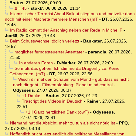
Brutus
,
27.07.2026, 09:00
Δ = 45
-
stokk'
,
06.08.2026, 21:34
Islamistischer Terrorist Abdul Ballout stieg aus und metzelte dann
noch mit einer Machete mehrere Menschen (mT
-
DT
,
26.07.2026,
16:45
Im Radio kommt der Anschlag neben der Rede in Michel F
-
Joe68
,
26.07.2026, 19:48
Beim Schusswechsel tödlich verletzt
-
Bankster
,
26.07.2026,
19:57
möglicher ferngesteuerter Attentäter
-
paranoia
,
26.07.2026,
21:50
In anderen Foren
-
D-Marker
,
26.07.2026, 22:09
So muß das gehen. Ich stimme da Dragonfly zu. Keine
Gefangenen. (mT)
-
DT
,
26.07.2026, 22:56
Wisch dir mal den Schaum vom Mund - gut, dass es nicht
nach dir geht - Filmempfehlung: Planet mind control
-
Odysseus
,
27.07.2026, 00:37
+1 Danke.
-
Brutus
,
27.07.2026, 01:23
Trascript des Videos in Deutsch
-
Rainer
,
27.07.2026,
22:51
+1!! Ganz herzlichen Dank (owT)
-
Odysseus
,
27.07.2026, 23:41
Niemand hat die Absicht, mehr zu tun als nicht nötig ist
-
PPQ
,
27.07.2026, 08:18
Hoffentlich bricht jetzt endlich die politische Mesalliance von