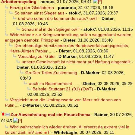
Arbeiterrecycling
-
nereus
,
31.07.2026, 09:41
Einzug der Gladiatoren
-
paranoia
,
31.07.2026, 16:18
So sahen einst Sieger aus
-
stokk'
,
31.07.2026, 23:37
und wie sehen die kommenden aus? owT
-
Dieter
,
01.08.2026, 10:46
Schau mal in den Spiegel owT
-
stokk'
,
01.08.2026, 11:15
Widerstände zur Kriegsvorbereitung sollen weggeräumt werden,
entgegen demokr. Prinzipien
-
Dieter
,
01.08.2026, 03:40
Der ehemalige Vorsitzende des Bundesverfassungsgerichts,
Hans-Jürgen Papier .....
-
Dieter
,
01.08.2026, 09:36
Vorschlag zur Güte
-
D-Marker
,
01.08.2026, 11:47
unsere Gesellschaft ist nicht mehr auf Haftung eingestellt
-
Dieter
,
01.08.2026, 12:16
Großen Teiles Zustimmung
-
D-Marker
,
02.08.2026,
08:49
auch im Beamtenrecht .....
-
Dieter
,
02.08.2026, 09:29
Beispiel Stuttgart 21 (91) (OwT)
-
D-Marker
,
02.08.2026, 22:52
Vergleicht man die Umfragewerte von Merz mit denen von
Putin…
-
D-Marker
,
01.08.2026, 09:52
Zur Abwechslung mal ein Finanzthema
-
Rainer
,
30.07.2026,
01:45
Wird wahrscheinlich wieder drehen. AI ersetzt da extrem viel in
kurzer Zeit. mV and mT
-
WhiteEagle
,
30.07.2026, 03:11