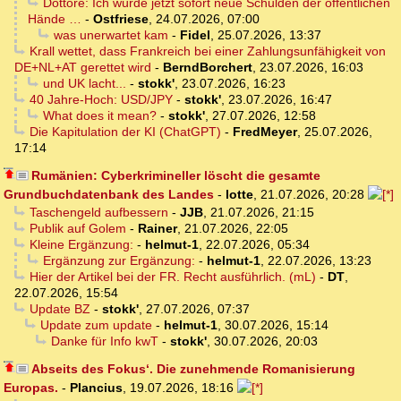
Dottore: Ich würde jetzt sofort neue Schulden der öffentlichen
Hände …
-
Ostfriese
,
24.07.2026, 07:00
was unerwartet kam
-
Fidel
,
25.07.2026, 13:37
Krall wettet, dass Frankreich bei einer Zahlungsunfähigkeit von
DE+NL+AT gerettet wird
-
BerndBorchert
,
23.07.2026, 16:03
und UK lacht...
-
stokk'
,
23.07.2026, 16:23
40 Jahre-Hoch: USD/JPY
-
stokk'
,
23.07.2026, 16:47
What does it mean?
-
stokk'
,
27.07.2026, 12:58
Die Kapitulation der KI (ChatGPT)
-
FredMeyer
,
25.07.2026,
17:14
Rumänien: Cyberkrimineller löscht die gesamte
Grundbuchdatenbank des Landes
-
lotte
,
21.07.2026, 20:28
Taschengeld aufbessern
-
JJB
,
21.07.2026, 21:15
Publik auf Golem
-
Rainer
,
21.07.2026, 22:05
Kleine Ergänzung:
-
helmut-1
,
22.07.2026, 05:34
Ergänzung zur Ergänzung:
-
helmut-1
,
22.07.2026, 13:23
Hier der Artikel bei der FR. Recht ausführlich. (mL)
-
DT
,
22.07.2026, 15:54
Update BZ
-
stokk'
,
27.07.2026, 07:37
Update zum update
-
helmut-1
,
30.07.2026, 15:14
Danke für Info kwT
-
stokk'
,
30.07.2026, 20:03
Abseits des Fokus‘. Die zunehmende Romanisierung
Europas.
-
Plancius
,
19.07.2026, 18:16