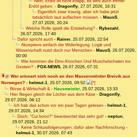
Nein, Erdöl ist nicht knapp, es wird auch immer
Erdöl geben.
-
Dragonfly
,
27.07.2026, 16:31
Eigentlich zwar traurig, aber ich habe jetzt
tatsächlich laut auflachen müssen.
-
MausS
,
27.07.2026, 20:24
Welche Rolle spielt die Entstehung?
-
Rybezahl
,
26.07.2026, 17:40
Dafür spricht auch
-
Rainer
,
25.07.2026, 22:54
Akzeptiere einfach die Widerlegung. Logik und
Wissenschaft nutzt doch nur Menschen
-
MausS
,
26.07.2026,
00:00
Wie kommen die Dino-Knochen Und Muschelschalen ins
Gestein?
-
FOX-NEWS
,
26.07.2026, 07:31
Wer erinnert sich noch an den Massenmörder Breivik aus
Norwegen?
-
helmut-1
,
25.07.2026, 09:52
Börse & Wirtschaft &
-
Hausmeister
,
25.07.2026, 13:33
Hier fliegen gleich die Löcher aus dem Käse
-
Dragonfly
,
29.07.2026, 06:12
Ich hab das schon vor ein paar Tagen gelesen
-
helmut-1
,
29.07.2026, 14:34
Doch, "Cui bono?" beantwortet das sehr gut!
-
neptun
,
29.07.2026, 21:12
Keine Schlussfolgerungen, dafür aber Nachforschung
-
helmut-1
,
30.07.2026, 07:43