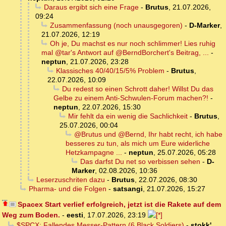
Daraus ergibt sich eine Frage
-
Brutus
,
21.07.2026,
09:24
Zusammenfassung (noch unausgegoren)
-
D-Marker
,
21.07.2026, 12:19
Oh je, Du machst es nur noch schlimmer! Lies ruhig
mal @tar's Antwort auf @BerndBorchert's Beitrag, ...
-
neptun
,
21.07.2026, 23:28
Klassisches 40/40/15/5% Problem
-
Brutus
,
22.07.2026, 10:09
Du redest so einen Schrott daher! Willst Du das
Gelbe zu einem Anti-Schwulen-Forum machen?!
-
neptun
,
22.07.2026, 15:30
Mir fehlt da ein wenig die Sachlichkeit
-
Brutus
,
25.07.2026, 00:04
@Brutus und @Bernd, Ihr habt recht, ich habe
besseres zu tun, als mich um Eure widerliche
Hetzkampagne ...
-
neptun
,
25.07.2026, 05:28
Das darfst Du net so verbissen sehen
-
D-
Marker
,
02.08.2026, 10:36
Leserzuschriten dazu
-
Brutus
,
22.07.2026, 08:30
Pharma- und die Folgen
-
satsangi
,
21.07.2026, 15:27
Spacex Start verlief erfolgreich, jetzt ist die Rakete auf dem
Weg zum Boden.
-
eesti
,
17.07.2026, 23:19
$SPCX: Fallendes Messer-Pattern (6 Black Soldiers)
-
stokk'
,