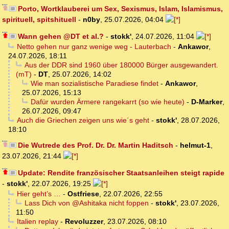
Porto, Wortklauberei um Sex, Sexismus, Islam, Islamismus,
spirituell, spitshituell
-
n0by
,
25.07.2026, 04:04
Wann gehen @DT et al.?
-
stokk'
,
24.07.2026, 11:04
Netto gehen nur ganz wenige weg - Lauterbach
-
Ankawor
,
24.07.2026, 18:11
Aus der DDR sind 1960 über 180000 Bürger ausgewandert.
(mT)
-
DT
,
25.07.2026, 14:02
Wie man sozialistische Paradiese findet
-
Ankawor
,
25.07.2026, 15:13
Dafür wurden Ärmere rangekarrt (so wie heute)
-
D-Marker
,
26.07.2026, 09:47
Auch die Griechen zeigen uns wie´s geht
-
stokk'
,
28.07.2026,
18:10
Die Wutrede des Prof. Dr. Dr. Martin Haditsch
-
helmut-1
,
23.07.2026, 21:44
Update: Rendite französischer Staatsanleihen steigt rapide
-
stokk'
,
22.07.2026, 19:25
Hier geht’s …
-
Ostfriese
,
22.07.2026, 22:55
Lass Dich von @Ashitaka nicht foppen
-
stokk'
,
23.07.2026,
11:50
Italien replay
-
Revoluzzer
,
23.07.2026, 08:10