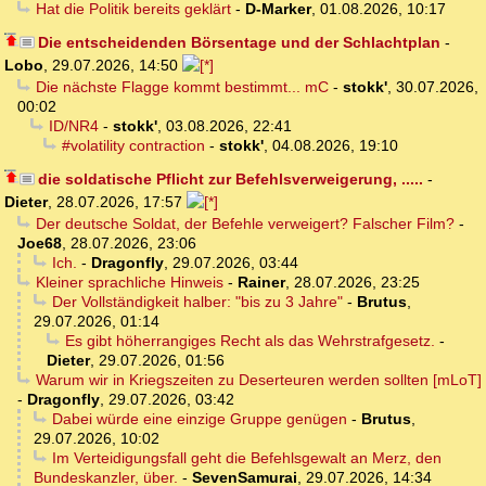
Hat die Politik bereits geklärt
-
D-Marker
,
01.08.2026, 10:17
Die entscheidenden Börsentage und der Schlachtplan
-
Lobo
,
29.07.2026, 14:50
Die nächste Flagge kommt bestimmt... mC
-
stokk'
,
30.07.2026,
00:02
ID/NR4
-
stokk'
,
03.08.2026, 22:41
#volatility contraction
-
stokk'
,
04.08.2026, 19:10
die soldatische Pflicht zur Befehlsverweigerung, .....
-
Dieter
,
28.07.2026, 17:57
Der deutsche Soldat, der Befehle verweigert? Falscher Film?
-
Joe68
,
28.07.2026, 23:06
Ich.
-
Dragonfly
,
29.07.2026, 03:44
Kleiner sprachliche Hinweis
-
Rainer
,
28.07.2026, 23:25
Der Vollständigkeit halber: "bis zu 3 Jahre"
-
Brutus
,
29.07.2026, 01:14
Es gibt höherrangiges Recht als das Wehrstrafgesetz.
-
Dieter
,
29.07.2026, 01:56
Warum wir in Kriegszeiten zu Deserteuren werden sollten [mLoT]
-
Dragonfly
,
29.07.2026, 03:42
Dabei würde eine einzige Gruppe genügen
-
Brutus
,
29.07.2026, 10:02
Im Verteidigungsfall geht die Befehlsgewalt an Merz, den
Bundeskanzler, über.
-
SevenSamurai
,
29.07.2026, 14:34