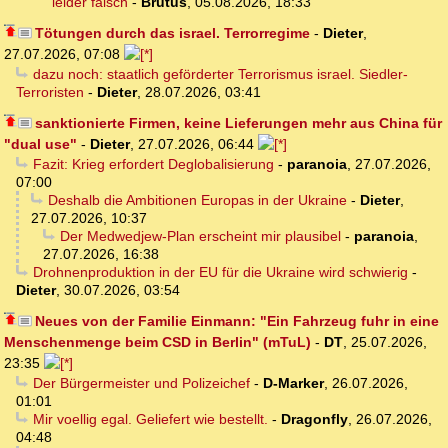
leider falsch
-
Brutus
,
05.08.2026, 18:33
Tötungen durch das israel. Terrorregime
-
Dieter
,
27.07.2026, 07:08
dazu noch: staatlich geförderter Terrorismus israel. Siedler-
Terroristen
-
Dieter
,
28.07.2026, 03:41
sanktionierte Firmen, keine Lieferungen mehr aus China für
"dual use"
-
Dieter
,
27.07.2026, 06:44
Fazit: Krieg erfordert Deglobalisierung
-
paranoia
,
27.07.2026,
07:00
Deshalb die Ambitionen Europas in der Ukraine
-
Dieter
,
27.07.2026, 10:37
Der Medwedjew-Plan erscheint mir plausibel
-
paranoia
,
27.07.2026, 16:38
Drohnenproduktion in der EU für die Ukraine wird schwierig
-
Dieter
,
30.07.2026, 03:54
Neues von der Familie Einmann: "Ein Fahrzeug fuhr in eine
Menschenmenge beim CSD in Berlin" (mTuL)
-
DT
,
25.07.2026,
23:35
Der Bürgermeister und Polizeichef
-
D-Marker
,
26.07.2026,
01:01
Mir voellig egal. Geliefert wie bestellt.
-
Dragonfly
,
26.07.2026,
04:48