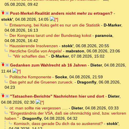
05.08.2026, 09:42
Post-Merkel-Realität anders nicht mehr zu ertragen?
-
stokk'
,
04.08.2026, 14:05
Entwarnung, bei Koks geht es nur um die Statistik
-
D-Marker
,
04.08.2026, 16:13
Der Kongress tanzt und der Bundestag kokst
-
paranoia
,
04.08.2026, 16:42
Haussierende Insolvenzen
-
stokk'
,
06.08.2026, 20:55
Herzliche Grüße von Angela!
-
mabraton
,
06.08.2026, 23:06
"Wir schaffen das."
-
D-Marker
,
07.08.2026, 15:02
Gedanken zum Wahlrecht ab 16 Jahren
-
Dieter
,
04.08.2026,
11:44
Politische Komponente
-
Socke
,
04.08.2026, 21:59
Das geht auf die Gruenen zurueck.
-
Dragonfly
,
06.08.2026,
04:23
"Tatsachen-Berichte" Nachrichten hier und dort
-
Dieter
,
04.08.2026, 02:30
ot: man sollte nie vergessen .....
-
Dieter
,
04.08.2026, 03:33
"Eingeständnis der VSA, daß sie ohnmächtig sind, bzw. verloren
haben."
-
Dragonfly
,
04.08.2026, 04:32
Komisch, dass gerade Du dich da so auskennst?
-
stokk'
,
04.08.2026, 14:12