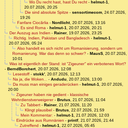
Wo Du recht hast, hast Du recht
-
helmut-1
,
20.07.2026, 20:25
Die sind absolute Spitze
-
sensortimecom
,
24.07.2026,
19:26
Fanfare Ciocărlia
-
Nordlicht
,
20.07.2026, 13:16
Es sind Roma
-
helmut-1
,
20.07.2026, 20:21
Der Auszug aus Indien
-
Rainer
,
19.07.2026, 23:25
Richtig. Indien, Pakistan und Bangladesch
-
helmut-1
,
20.07.2026, 05:24
Also handelt es sich nicht um Romanisierung, sondern um
Romanierung. War das denn so schwer?
-
MausS
,
20.07.2026,
10:01
Was ist eigentlich der Stand: ist "Zigeuner" ein verbotenes Wort?
-
BerndBorchert
,
20.07.2026, 12:08
Lesestoff
-
stokk'
,
20.07.2026, 12:13
Na ja, die Woken...
-
Andudu
,
20.07.2026, 13:00
Da muss man einiges geraderücken
-
helmut-1
,
20.07.2026,
20:00
Zigeuner haben nie gedient - klassische
Wehrdienstverweigerer
-
Brutus
,
21.07.2026, 11:04
Zu Tabbert
-
Rainer
,
21.07.2026, 11:20
Klingt plausibel
-
Brutus
,
22.07.2026, 21:59
Mein Kommentar:
-
helmut-1
,
21.07.2026, 12:03
Eindrücke aus Rumnänien
-
printf
,
21.07.2026, 21:44
Zutreffend
-
helmut-1
,
22.07.2026, 05:45