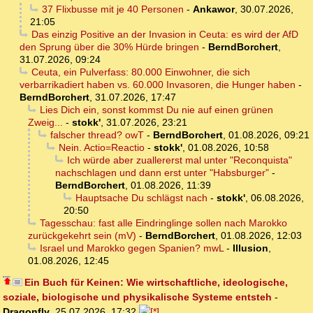
37 Flixbusse mit je 40 Personen
-
Ankawor
,
30.07.2026,
21:05
Das einzig Positive an der Invasion in Ceuta: es wird der AfD
den Sprung über die 30% Hürde bringen
-
BerndBorchert
,
31.07.2026, 09:24
Ceuta, ein Pulverfass: 80.000 Einwohner, die sich
verbarrikadiert haben vs. 60.000 Invasoren, die Hunger haben
-
BerndBorchert
,
31.07.2026, 17:47
Lies Dich ein, sonst kommst Du nie auf einen grünen
Zweig...
-
stokk'
,
31.07.2026, 23:21
falscher thread? owT
-
BerndBorchert
,
01.08.2026, 09:21
Nein. Actio=Reactio
-
stokk'
,
01.08.2026, 10:58
Ich würde aber zuallererst mal unter "Reconquista"
nachschlagen und dann erst unter "Habsburger"
-
BerndBorchert
,
01.08.2026, 11:39
Hauptsache Du schlägst nach
-
stokk'
,
06.08.2026,
20:50
Tagesschau: fast alle Eindringlinge sollen nach Marokko
zurückgekehrt sein (mV)
-
BerndBorchert
,
01.08.2026, 12:03
Israel und Marokko gegen Spanien? mwL
-
Illusion
,
01.08.2026, 12:45
Ein Buch für Keinen: Wie wirtschaftliche, ideologische,
soziale, biologische und physikalische Systeme entsteh
-
Dragonfly
,
25.07.2026, 17:32