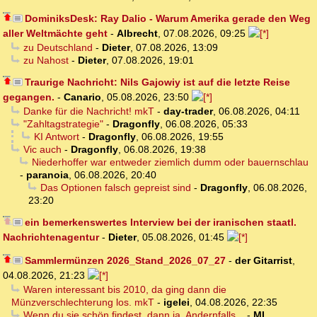
DominiksDesk: Ray Dalio - Warum Amerika gerade den Weg
aller Weltmächte geht
-
Albrecht
,
07.08.2026, 09:25
zu Deutschland
-
Dieter
,
07.08.2026, 13:09
zu Nahost
-
Dieter
,
07.08.2026, 19:01
Traurige Nachricht: Nils Gajowiy ist auf die letzte Reise
gegangen.
-
Canario
,
05.08.2026, 23:50
Danke für die Nachricht! mkT
-
day-trader
,
06.08.2026, 04:11
"Zahltagstrategie"
-
Dragonfly
,
06.08.2026, 05:33
KI Antwort
-
Dragonfly
,
06.08.2026, 19:55
Vic auch
-
Dragonfly
,
06.08.2026, 19:38
Niederhoffer war entweder ziemlich dumm oder bauernschlau
-
paranoia
,
06.08.2026, 20:40
Das Optionen falsch gepreist sind
-
Dragonfly
,
06.08.2026,
23:20
ein bemerkenswertes Interview bei der iranischen staatl.
Nachrichtenagentur
-
Dieter
,
05.08.2026, 01:45
Sammlermünzen 2026_Stand_2026_07_27
-
der Gitarrist
,
04.08.2026, 21:23
Waren interessant bis 2010, da ging dann die
Münzverschlechterung los. mkT
-
igelei
,
04.08.2026, 22:35
Wenn du sie schön findest, dann ja. Andernfalls...
-
MI
,