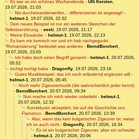
Es war so ein schönes Wochendende
-
Ulli Kersten
,
19.07.2026, 21:03
Nix durcheinanderwerfen, - differenzieren ist angesagt!
-
helmut-1
,
19.07.2026, 22:32
Dein neues Beispiel ist nur ein weiteres Steinchen der
Selbstzerstörung.
-
eesti
,
19.07.2026, 21:17
Meine Einwände:
-
helmut-1
,
19.07.2026, 22:13
Es kam mir komisch vor und ich hab nachgeguckt:
"Romanisierung" bedeutet was anderes
-
BerndBorchert
,
19.07.2026, 23:03
Ich habe doch einen Begriff genannt
-
helmut-1
,
20.07.2026,
05:52
tochigi tochigi baba
-
Dragonfly
,
19.07.2026, 23:16
Gutes Musikbeispiel, das ich noch erläuternd ergänzen will
-
helmut-1
,
20.07.2026, 05:45
Noch mehr Zigeunermusik (die wahrscheinlich jeder kennt):
-
BerndBorchert
,
20.07.2026, 09:34
Nun mache ich mich wieder unbeliebt
-
helmut-1
,
20.07.2026, 12:32
Korrekturen akzeptiert, bis auf die Geschichte von
Flamenco
-
BerndBorchert
,
20.07.2026, 13:39
Also, wenn das kein bulgarischer Zigeuner ist, weiss
ich es auch nicht
-
Dragonfly
,
20.07.2026, 16:34
Es ist ein bulgarischer Zigeuner, aber ein schwuler
-
helmut-1
,
20.07.2026, 20:06