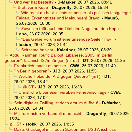
Und wer hat bestellt?
-
D-Marker
,
26.07.2026, 08:41
Brett vorm Kopp
-
Dragonfly
,
26.07.2026, 15:34
Wie recht du hast: nichts ist besser als politisch festgelegte
Fakten, Erkenntnisse und Meinungen! Bravo!
-
MausS
,
26.07.2026, 18:00
Zuweilen trifft auch ein Titel den Nagel auf den Kopp
-
Lobo
,
26.07.2026, 20:05
"Das Gelbe Forum ist eine unseriöse Seite!" mwT
-
Illusion
,
26.07.2026, 21:44
Seltsame Ansicht
-
Kaladhor
,
28.07.2026, 08:30
Abdul Rahman Toufic Ballout. Libanese, 2005 "in Berlin
geboren". Islamist, IS Anhänger. (mTuL)
-
DT
,
26.07.2026, 11:25
Frankreich macht es besser
-
CWA
,
26.07.2026, 11:49
"in Berlin geboren"
-
JJB
,
26.07.2026, 11:55
Welche Hetze der AfD gegen Queere? (mT)
-
DT
,
26.07.2026, 13:42
@ DT
-
JJB
,
26.07.2026, 16:38
Christliche Libanesen verüben keine Anschläge
-
CWA
,
28.07.2026, 17:02
Sein digitaler Zwilling ist doch erst im Aufbau!
-
D-Marker
,
26.07.2026, 14:34
Mit Terroristen verhandelt man nicht.
-
Dragonfly
,
26.07.2026,
15:34
Δ = 57
-
stokk'
,
26.07.2026, 14:35
Dazu: Glaskugel mit Touch Screen und USB Anschluss
-