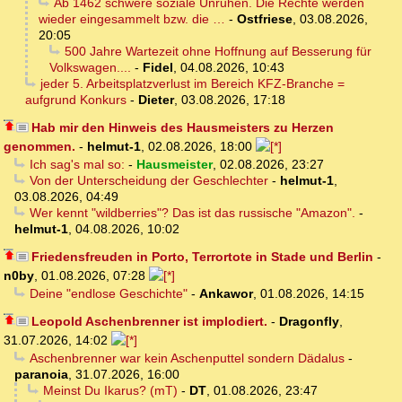
Ab 1462 schwere soziale Unruhen. Die Rechte werden
wieder eingesammelt bzw. die …
-
Ostfriese
,
03.08.2026,
20:05
500 Jahre Wartezeit ohne Hoffnung auf Besserung für
Volkswagen....
-
Fidel
,
04.08.2026, 10:43
jeder 5. Arbeitsplatzverlust im Bereich KFZ-Branche =
aufgrund Konkurs
-
Dieter
,
03.08.2026, 17:18
Hab mir den Hinweis des Hausmeisters zu Herzen
genommen.
-
helmut-1
,
02.08.2026, 18:00
Ich sag's mal so:
-
Hausmeister
,
02.08.2026, 23:27
Von der Unterscheidung der Geschlechter
-
helmut-1
,
03.08.2026, 04:49
Wer kennt "wildberries"? Das ist das russische "Amazon".
-
helmut-1
,
04.08.2026, 10:02
Friedensfreuden in Porto, Terrortote in Stade und Berlin
-
n0by
,
01.08.2026, 07:28
Deine "endlose Geschichte"
-
Ankawor
,
01.08.2026, 14:15
Leopold Aschenbrenner ist implodiert.
-
Dragonfly
,
31.07.2026, 14:02
Aschenbrenner war kein Aschenputtel sondern Dädalus
-
paranoia
,
31.07.2026, 16:00
Meinst Du Ikarus? (mT)
-
DT
,
01.08.2026, 23:47