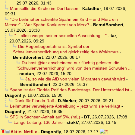
29.07.2026, 01:43
Man sollte die Kirche im Dorf lassen
-
Kaladhor
,
19.07.2026,
09:31
"Die Leihmutter schenkte Spahn ein Kind – und Merz ein
Messer" - War Spahn Konkurrent von Merz?
-
BerndBorchert
,
19.07.2026, 13:38
"... allein wegen seiner sexuellen Ausrichtung ..."
-
tar
,
20.07.2026, 09:29
Die Regenbogenfahne ist Symbol der
Schwulenverherrlichung und gleichzeitig des Wokismus
-
BerndBorchert
,
22.07.2026, 08:17
Du hast @tar anscheinend nur flüchtig gelesen: die
"Schwulenverherrlichung" wird von den meisten Schwulen ...
-
neptun
,
22.07.2026, 15:20
Ja, so wie die AfD von vielen Migranten gewählt wird
-
BerndBorchert
,
22.07.2026, 16:37
Spahn ist der Florida Rolf des Bundestags. Der Unterschied ist
-
Dragonfly
,
19.07.2026, 15:30
Dank für Florida Rolf
-
D-Marker
,
20.07.2026, 09:21
Leihmutter verweigerte Abtreibung – jetzt wird sie verklagt
-
Dragonfly
,
21.07.2026, 16:35
SPD in Sachsen-Anhalt auf 5%. (mL)
-
DT
,
26.07.2026, 17:08
Lange Leitung: 136 Jahre
-
stokk'
,
27.07.2026, 13:45
Aktie: Netflix
-
Dragonfly
,
18.07.2026, 17:17