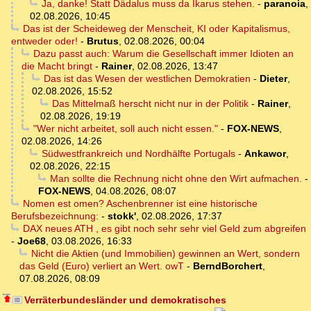
Ja, danke! Statt Dädalus muss da Ikarus stehen.
-
paranoia
,
02.08.2026, 10:45
Das ist der Scheideweg der Menscheit, KI oder Kapitalismus,
entweder oder!
-
Brutus
,
02.08.2026, 00:04
Dazu passt auch: Warum die Gesellschaft immer Idioten an
die Macht bringt
-
Rainer
,
02.08.2026, 13:47
Das ist das Wesen der westlichen Demokratien
-
Dieter
,
02.08.2026, 15:52
Das Mittelmaß herscht nicht nur in der Politik
-
Rainer
,
02.08.2026, 19:19
"Wer nicht arbeitet, soll auch nicht essen."
-
FOX-NEWS
,
02.08.2026, 14:26
Südwestfrankreich und Nordhälfte Portugals
-
Ankawor
,
02.08.2026, 22:15
Man sollte die Rechnung nicht ohne den Wirt aufmachen.
-
FOX-NEWS
,
04.08.2026, 08:07
Nomen est omen? Aschenbrenner ist eine historische
Berufsbezeichnung:
-
stokk'
,
02.08.2026, 17:37
DAX neues ATH , es gibt noch sehr sehr viel Geld zum abgreifen
-
Joe68
,
03.08.2026, 16:33
Nicht die Aktien (und Immobilien) gewinnen an Wert, sondern
das Geld (Euro) verliert an Wert. owT
-
BerndBorchert
,
07.08.2026, 08:09
Verräterbundesländer und demokratisches