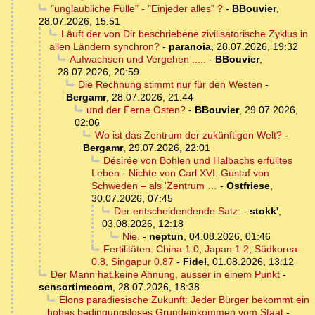
"unglaubliche Fülle" - "Einjeder alles" ?
-
BBouvier
,
28.07.2026, 15:51
Läuft der von Dir beschriebene zivilisatorische Zyklus in
allen Ländern synchron?
-
paranoia
,
28.07.2026, 19:32
Aufwachsen und Vergehen .....
-
BBouvier
,
28.07.2026, 20:59
Die Rechnung stimmt nur für den Westen
-
Bergamr
,
28.07.2026, 21:44
und der Ferne Osten?
-
BBouvier
,
29.07.2026,
02:06
Wo ist das Zentrum der zukünftigen Welt?
-
Bergamr
,
29.07.2026, 22:01
Désirée von Bohlen und Halbachs erfülltes
Leben - Nichte von Carl XVI. Gustaf von
Schweden – als 'Zentrum …
-
Ostfriese
,
30.07.2026, 07:45
Der entscheidendende Satz:
-
stokk'
,
03.08.2026, 12:18
Nie.
-
neptun
,
04.08.2026, 01:46
Fertilitäten: China 1.0, Japan 1.2, Südkorea
0.8, Singapur 0.87
-
Fidel
,
01.08.2026, 13:12
Der Mann hat.keine Ahnung, ausser in einem Punkt
-
sensortimecom
,
28.07.2026, 18:38
Elons paradiesische Zukunft: Jeder Bürger bekommt ein
hohes bedingungsloses Grundeinkommen vom Staat
-