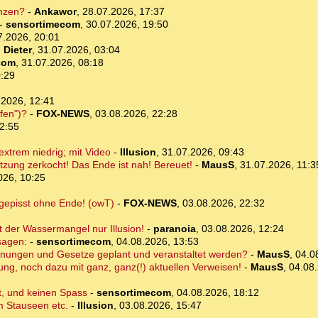
nzen?
-
Ankawor
,
28.07.2026, 17:37
-
sensortimecom
,
30.07.2026, 19:50
7.2026, 20:01
-
Dieter
,
31.07.2026, 03:04
com
,
31.07.2026, 08:18
0:29
.2026, 12:41
fen")?
-
FOX-NEWS
,
03.08.2026, 22:28
2:55
xtrem niedrig; mit Video
-
Illusion
,
31.07.2026, 09:43
tzung zerkocht! Das Ende ist nah! Bereuet!
-
MausS
,
31.07.2026, 11:3
026, 10:25
 gepisst ohne Ende! (owT)
-
FOX-NEWS
,
03.08.2026, 22:32
 der Wassermangel nur Illusion!
-
paranoia
,
03.08.2026, 12:24
sagen:
-
sensortimecom
,
04.08.2026, 13:53
rodnungen und Gesetze geplant und veranstaltet werden?
-
MausS
,
04.0
ng, noch dazu mit ganz, ganz(!) aktuellen Verweisen!
-
MausS
,
04.08.
t, und keinen Spass
-
sensortimecom
,
04.08.2026, 18:12
m Stauseen etc.
-
Illusion
,
03.08.2026, 15:47