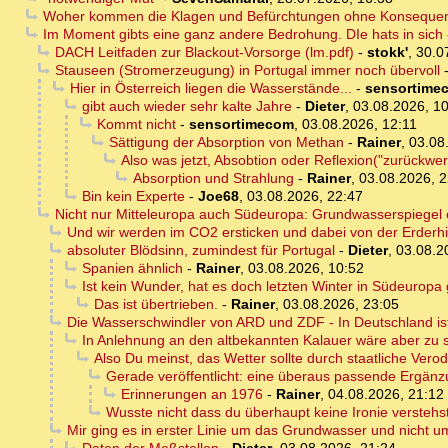
Woher kommen die Klagen und Befürchtungen ohne Konseque
Im Moment gibts eine ganz andere Bedrohung. DIe hats in sich
DACH Leitfaden zur Blackout-Vorsorge (lm.pdf)
-
stokk'
,
30.0
Stauseen (Stromerzeugung) in Portugal immer noch übervoll
Hier in Österreich liegen die Wasserstände...
-
sensortime
gibt auch wieder sehr kalte Jahre
-
Dieter
,
03.08.2026, 1
Kommt nicht
-
sensortimecom
,
03.08.2026, 12:11
Sättigung der Absorption von Methan
-
Rainer
,
03.08
Also was jetzt, Absobtion oder Reflexion("zurückwer
Absorption und Strahlung
-
Rainer
,
03.08.2026, 2
Bin kein Experte
-
Joe68
,
03.08.2026, 22:47
Nicht nur Mitteleuropa auch Südeuropa: Grundwasserspiegel e
Und wir werden im CO2 ersticken und dabei von der Erderhi
absoluter Blödsinn, zumindest für Portugal
-
Dieter
,
03.08.2
Spanien ähnlich
-
Rainer
,
03.08.2026, 10:52
Ist kein Wunder, hat es doch letzten Winter in Südeuropa
Das ist übertrieben.
-
Rainer
,
03.08.2026, 23:05
Die Wasserschwindler von ARD und ZDF - In Deutschland ist
In Anlehnung an den altbekannten Kalauer wäre aber zu 
Also Du meinst, das Wetter sollte durch staatliche Ve
Gerade veröffentlicht: eine überaus passende Ergänzu
Erinnerungen an 1976
-
Rainer
,
04.08.2026, 21:12
Wusste nicht dass du überhaupt keine Ironie verstehs
Mir ging es in erster Linie um das Grundwasser und nicht u