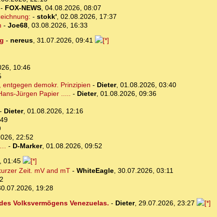
-
FOX-NEWS
,
04.08.2026, 08:07
zeichnung:
-
stokk'
,
02.08.2026, 17:37
n
-
Joe68
,
03.08.2026, 16:33
ng
-
nereus
,
31.07.2026, 09:41
026, 10:46
5
 entgegen demokr. Prinzipien
-
Dieter
,
01.08.2026, 03:40
ans-Jürgen Papier .....
-
Dieter
,
01.08.2026, 09:36
-
Dieter
,
01.08.2026, 12:16
:49
9
2026, 22:52
n…
-
D-Marker
,
01.08.2026, 09:52
, 01:45
 kurzer Zeit. mV and mT
-
WhiteEagle
,
30.07.2026, 03:11
12
30.07.2026, 19:28
 des Volksvermögens Venezuelas.
-
Dieter
,
29.07.2026, 23:27