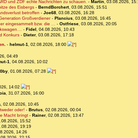
en ARD und ZDF echte Nachrichten zu schauen.
-
Martin
,
03.08.2026, 15
itze des Eisbergs
-
BerndBorchert
,
03.08.2026, 15:51
andsverlust betroffen
-
Joe68
,
03.08.2026, 16:28
. Generation Großverdiener
-
Plancius
,
03.08.2026, 16:45
der eingesammelt bzw. die …
-
Ostfriese
,
03.08.2026, 20:05
kswagen....
-
Fidel
,
04.08.2026, 10:43
nd Konkurs
-
Dieter
,
03.08.2026, 17:18
en.
-
helmut-1
,
02.08.2026, 18:00
26, 04:49
mut-1
,
04.08.2026, 10:02
0by
,
01.08.2026, 07:28
026, 14:02
oia
,
31.07.2026, 16:00
a
,
02.08.2026, 10:45
ntweder oder!
-
Brutus
,
02.08.2026, 00:04
e Macht bringt
-
Rainer
,
02.08.2026, 13:47
.08.2026, 15:52
.08.2026, 19:19
8.2026, 14:26
.08.2026, 22:15