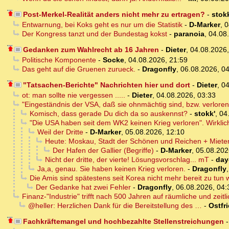
Post-Merkel-Realität anders nicht mehr zu ertragen?
-
stokk
Entwarnung, bei Koks geht es nur um die Statistik
-
D-Marker
,
0
Der Kongress tanzt und der Bundestag kokst
-
paranoia
,
04.08
Gedanken zum Wahlrecht ab 16 Jahren
-
Dieter
,
04.08.2026
Politische Komponente
-
Socke
,
04.08.2026, 21:59
Das geht auf die Gruenen zurueck.
-
Dragonfly
,
06.08.2026, 0
"Tatsachen-Berichte" Nachrichten hier und dort
-
Dieter
,
04
ot: man sollte nie vergessen .....
-
Dieter
,
04.08.2026, 03:33
"Eingeständnis der VSA, daß sie ohnmächtig sind, bzw. verlore
Komisch, dass gerade Du dich da so auskennst?
-
stokk'
,
04
"Die USA haben seit dem WK2 keinen Krieg verloren". Wirkli
Weil der Dritte
-
D-Marker
,
05.08.2026, 12:10
Heute: Moskau, Stadt der Schönen und Reichen + Miete
Der Hafen der Gallier (Begriffe)
-
D-Marker
,
05.08.202
Nicht der dritte, der vierte! Lösungsvorschlag... mT
-
day
Ja,a, genau. Sie haben keinen Krieg verloren.
-
Dragonfly
Die Amis sind spätestens seit Korea nicht mehr bereit zu tun 
Der Gedanke hat zwei Fehler
-
Dragonfly
,
06.08.2026, 04:
Finanz-"Industrie" trifft nach 500 Jahren auf räumliche und zeitli
@heller: Herzlichen Dank für die Bereitstellung des …
-
Ostfr
Fachkräftemangel und hochbezahlte Stellenstreichungen