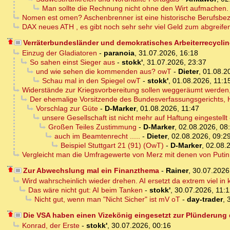
Man sollte die Rechnung nicht ohne den Wirt aufmachen.
Nomen est omen? Aschenbrenner ist eine historische Berufsbe
DAX neues ATH , es gibt noch sehr sehr viel Geld zum abgreife
Verräterbundesländer und demokratisches Arbeiterrecycli
Einzug der Gladiatoren
-
paranoia
,
31.07.2026, 16:18
So sahen einst Sieger aus
-
stokk'
,
31.07.2026, 23:37
und wie sehen die kommenden aus? owT
-
Dieter
,
01.08.2
Schau mal in den Spiegel owT
-
stokk'
,
01.08.2026, 11:1
Widerstände zur Kriegsvorbereitung sollen weggeräumt werden,
Der ehemalige Vorsitzende des Bundesverfassungsgerichts, H
Vorschlag zur Güte
-
D-Marker
,
01.08.2026, 11:47
unsere Gesellschaft ist nicht mehr auf Haftung eingestellt
Großen Teiles Zustimmung
-
D-Marker
,
02.08.2026, 08
auch im Beamtenrecht .....
-
Dieter
,
02.08.2026, 09:2
Beispiel Stuttgart 21 (91) (OwT)
-
D-Marker
,
02.08.
Vergleicht man die Umfragewerte von Merz mit denen von Puti
Zur Abwechslung mal ein Finanzthema
-
Rainer
,
30.07.2026
Wird wahrscheinlich wieder drehen. AI ersetzt da extrem viel in
Das wäre nicht gut: AI beim Tanken
-
stokk'
,
30.07.2026, 11:
Nicht gut, wenn man "Nicht Sicher" ist mV oT
-
day-trader
,
Die VSA haben einen Vizekönig eingesetzt zur Plünderung
Konrad, der Erste
-
stokk'
,
30.07.2026, 00:16