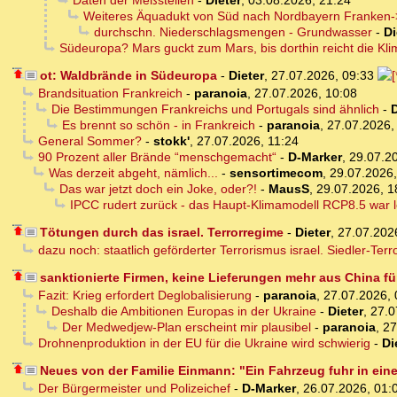
Daten der Meßstellen
-
Dieter
,
03.08.2026, 21:24
Weiteres Äquadukt von Süd nach Nordbayern Franken->
durchschn. Niederschlagsmengen - Grundwasser
-
Di
Südeuropa? Mars guckt zum Mars, bis dorthin reicht die Kl
ot: Waldbrände in Südeuropa
-
Dieter
,
27.07.2026, 09:33
Brandsituation Frankreich
-
paranoia
,
27.07.2026, 10:08
Die Bestimmungen Frankreichs und Portugals sind ähnlich
-
D
Es brennt so schön - in Frankreich
-
paranoia
,
27.07.2026,
General Sommer?
-
stokk'
,
27.07.2026, 11:24
90 Prozent aller Brände “menschgemacht“
-
D-Marker
,
29.07.2
Was derzeit abgeht, nämlich...
-
sensortimecom
,
29.07.2026,
Das war jetzt doch ein Joke, oder?!
-
MausS
,
29.07.2026, 1
IPCC rudert zurück - das Haupt-Klimamodell RCP8.5 war le
Tötungen durch das israel. Terrorregime
-
Dieter
,
27.07.202
dazu noch: staatlich geförderter Terrorismus israel. Siedler-Terr
sanktionierte Firmen, keine Lieferungen mehr aus China fü
Fazit: Krieg erfordert Deglobalisierung
-
paranoia
,
27.07.2026, 
Deshalb die Ambitionen Europas in der Ukraine
-
Dieter
,
27.0
Der Medwedjew-Plan erscheint mir plausibel
-
paranoia
,
27
Drohnenproduktion in der EU für die Ukraine wird schwierig
-
Di
Neues von der Familie Einmann: "Ein Fahrzeug fuhr in ei
Der Bürgermeister und Polizeichef
-
D-Marker
,
26.07.2026, 01: