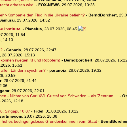
recht erhalten wird.
-
FOX-NEWS
,
29.07.2026, 10:23
hr-Kompanie den Flug in die Ukraine befiehlt?
-
BerndBorchert
,
29.0
Samurai
,
29.07.2026, 14:32
 Institute.
-
Plancius
,
28.07.2026, 08:45
07.2026, 11:54
, 14:10
d?
-
Canario
,
28.07.2026, 22:47
,
28.07.2026, 15:13
ten können (wegen KI und Robotern)
-
BerndBorchert
,
28.07.2026, 15:2
.2026, 15:51
in allen Ländern synchron?
-
paranoia
,
28.07.2026, 19:32
26, 20:59
r
,
28.07.2026, 21:44
2:06
rgamr
,
29.07.2026, 22:01
eben - Nichte von Carl XVI. Gustaf von Schweden – als 'Zentrum …
-
Os
.2026, 12:18
.8, Singapur 0.87
-
Fidel
,
01.08.2026, 13:12
sortimecom
,
28.07.2026, 18:38
ein hohes bedingungsloses Grundeinkommen vom Staat
-
BerndBorcher