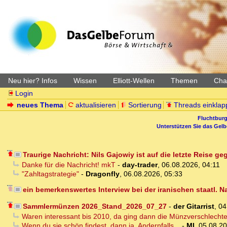
Neu hier? Infos
Wissen
Elliott-Wellen
Themen
Char
Login
neues Thema
aktualisieren
Sortierung
Threads einklap
Fluchtburg
Unterstützen Sie das Gel
Traurige Nachricht: Nils Gajowiy ist auf die letzte Reise g
Danke für die Nachricht! mkT
-
day-trader
,
06.08.2026, 04:11
"Zahltagstrategie"
-
Dragonfly
,
06.08.2026, 05:33
ein bemerkenswertes Interview bei der iranischen staatl. 
Sammlermünzen 2026_Stand_2026_07_27
-
der Gitarrist
,
04
Waren interessant bis 2010, da ging dann die Münzverschlecht
Wenn du sie schön findest, dann ja. Andernfalls...
-
MI
,
05.08.20