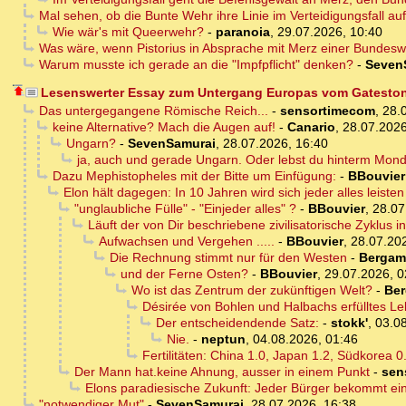
Mal sehen, ob die Bunte Wehr ihre Linie im Verteidigungsfall auf
Wie wär's mit Queerwehr?
-
paranoia
,
29.07.2026, 10:40
Was wäre, wenn Pistorius in Absprache mit Merz einer Bundeswe
Warum musste ich gerade an die "Impfpflicht" denken?
-
Seven
Lesenswerter Essay zum Untergang Europas vom Gatestone
Das untergegangene Römische Reich...
-
sensortimecom
,
28.
keine Alternative? Mach die Augen auf!
-
Canario
,
28.07.2026
Ungarn?
-
SevenSamurai
,
28.07.2026, 16:40
ja, auch und gerade Ungarn. Oder lebst du hinterm Mon
Dazu Mephistopheles mit der Bitte um Einfügung:
-
BBouvier
Elon hält dagegen: In 10 Jahren wird sich jeder alles leis
"unglaubliche Fülle" - "Einjeder alles" ?
-
BBouvier
,
28.07
Läuft der von Dir beschriebene zivilisatorische Zyklus 
Aufwachsen und Vergehen .....
-
BBouvier
,
28.07.20
Die Rechnung stimmt nur für den Westen
-
Bergam
und der Ferne Osten?
-
BBouvier
,
29.07.2026, 0
Wo ist das Zentrum der zukünftigen Welt?
-
Be
Désirée von Bohlen und Halbachs erfülltes L
Der entscheidendende Satz:
-
stokk'
,
03.08
Nie.
-
neptun
,
04.08.2026, 01:46
Fertilitäten: China 1.0, Japan 1.2, Südkorea 0
Der Mann hat.keine Ahnung, ausser in einem Punkt
-
sen
Elons paradiesische Zukunft: Jeder Bürger bekommt 
"notwendiger Mut"
-
SevenSamurai
,
28.07.2026, 16:38