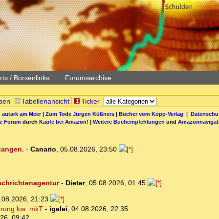
ts / Börsenlinks
Forumsarchive
pen
Tabellenansicht
Ticker
 autark am Meer
|
Zum Tode Jürgen Küßners
|
Bücher vom Kopp-Verlag |
Datenschut
be Forum
durch
Käufe bei Amazon
! |
Weitere Buchempfehlungen
und
Amazonnavigat
egangen.
-
Canario
,
05.08.2026, 23:50
Nachrichtenagentur
-
Dieter
,
05.08.2026, 01:45
.08.2026, 21:23
erung los. mkT
-
igelei
,
04.08.2026, 22:35
26, 09:42