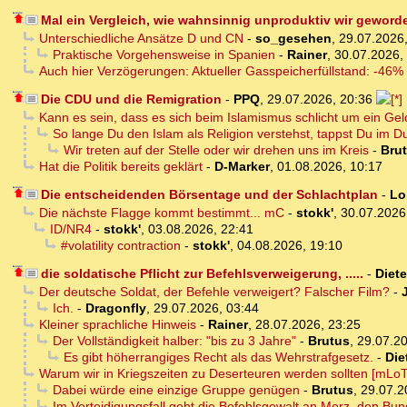
Mal ein Vergleich, wie wahnsinnig unproduktiv wir geword
Unterschiedliche Ansätze D und CN
-
so_gesehen
,
29.07.2026,
Praktische Vorgehensweise in Spanien
-
Rainer
,
30.07.2026,
Auch hier Verzögerungen: Aktueller Gasspeicherfüllstand: -46%
Die CDU und die Remigration
-
PPQ
,
29.07.2026, 20:36
Kann es sein, dass es sich beim Islamismus schlicht um ein Ge
So lange Du den Islam als Religion verstehst, tappst Du im D
Wir treten auf der Stelle oder wir drehen uns im Kreis
-
Bru
Hat die Politik bereits geklärt
-
D-Marker
,
01.08.2026, 10:17
Die entscheidenden Börsentage und der Schlachtplan
-
Lo
Die nächste Flagge kommt bestimmt... mC
-
stokk'
,
30.07.2026
ID/NR4
-
stokk'
,
03.08.2026, 22:41
#volatility contraction
-
stokk'
,
04.08.2026, 19:10
die soldatische Pflicht zur Befehlsverweigerung, .....
-
Diete
Der deutsche Soldat, der Befehle verweigert? Falscher Film?
-
Ich.
-
Dragonfly
,
29.07.2026, 03:44
Kleiner sprachliche Hinweis
-
Rainer
,
28.07.2026, 23:25
Der Vollständigkeit halber: "bis zu 3 Jahre"
-
Brutus
,
29.07.20
Es gibt höherrangiges Recht als das Wehrstrafgesetz.
-
Die
Warum wir in Kriegszeiten zu Deserteuren werden sollten [mLoT
Dabei würde eine einzige Gruppe genügen
-
Brutus
,
29.07.2
Im Verteidigungsfall geht die Befehlsgewalt an Merz, den Bun