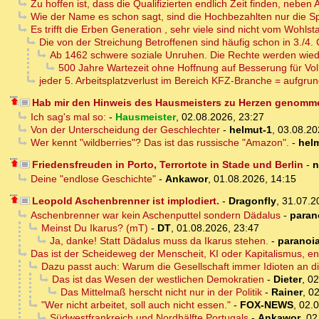
Zu hoffen ist, dass die Qualifizierten endlich Zeit finden, neb
Wie der Name es schon sagt, sind die Hochbezahlten nur die Sp
Es trifft die Erben Generation , sehr viele sind nicht vom Wohlst
Die von der Streichung Betroffenen sind häufig schon in 3./4
Ab 1462 schwere soziale Unruhen. Die Rechte werden wie
500 Jahre Wartezeit ohne Hoffnung auf Besserung für Vol
jeder 5. Arbeitsplatzverlust im Bereich KFZ-Branche = aufgru
Hab mir den Hinweis des Hausmeisters zu Herzen genomm
Ich sag's mal so:
-
Hausmeister
,
02.08.2026, 23:27
Von der Unterscheidung der Geschlechter
-
helmut-1
,
03.08.20
Wer kennt "wildberries"? Das ist das russische "Amazon".
-
hel
Friedensfreuden in Porto, Terrortote in Stade und Berlin
-
n
Deine "endlose Geschichte"
-
Ankawor
,
01.08.2026, 14:15
Leopold Aschenbrenner ist implodiert.
-
Dragonfly
,
31.07.2
Aschenbrenner war kein Aschenputtel sondern Dädalus
-
paran
Meinst Du Ikarus? (mT)
-
DT
,
01.08.2026, 23:47
Ja, danke! Statt Dädalus muss da Ikarus stehen.
-
paranoi
Das ist der Scheideweg der Menscheit, KI oder Kapitalismus, e
Dazu passt auch: Warum die Gesellschaft immer Idioten an di
Das ist das Wesen der westlichen Demokratien
-
Dieter
,
02
Das Mittelmaß herscht nicht nur in der Politik
-
Rainer
,
02
"Wer nicht arbeitet, soll auch nicht essen."
-
FOX-NEWS
,
02.0
Südwestfrankreich und Nordhälfte Portugals
-
Ankawor
,
02