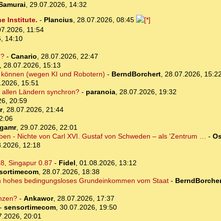
Samurai
,
29.07.2026, 14:32
 Institute.
-
Plancius
,
28.07.2026, 08:45
07.2026, 11:54
, 14:10
d?
-
Canario
,
28.07.2026, 22:47
,
28.07.2026, 15:13
ten können (wegen KI und Robotern)
-
BerndBorchert
,
28.07.2026, 15:2
.2026, 15:51
in allen Ländern synchron?
-
paranoia
,
28.07.2026, 19:32
26, 20:59
r
,
28.07.2026, 21:44
2:06
rgamr
,
29.07.2026, 22:01
eben - Nichte von Carl XVI. Gustaf von Schweden – als 'Zentrum …
-
Os
.2026, 12:18
.8, Singapur 0.87
-
Fidel
,
01.08.2026, 13:12
sortimecom
,
28.07.2026, 18:38
ein hohes bedingungsloses Grundeinkommen vom Staat
-
BerndBorcher
nzen?
-
Ankawor
,
28.07.2026, 17:37
-
sensortimecom
,
30.07.2026, 19:50
7.2026, 20:01