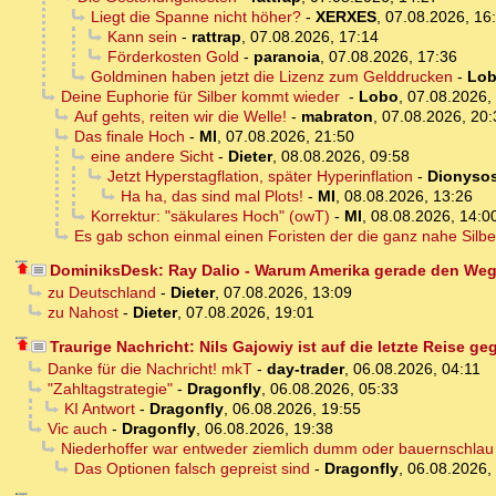
Liegt die Spanne nicht höher?
-
XERXES
,
07.08.2026, 16
Kann sein
-
rattrap
,
07.08.2026, 17:14
Förderkosten Gold
-
paranoia
,
07.08.2026, 17:36
Goldminen haben jetzt die Lizenz zum Gelddrucken
-
Lo
Deine Euphorie für Silber kommt wieder
-
Lobo
,
07.08.2026,
Auf gehts, reiten wir die Welle!
-
mabraton
,
07.08.2026, 20:
Das finale Hoch
-
MI
,
07.08.2026, 21:50
eine andere Sicht
-
Dieter
,
08.08.2026, 09:58
Jetzt Hyperstagflation, später Hyperinflation
-
Dionyso
Ha ha, das sind mal Plots!
-
MI
,
08.08.2026, 13:26
Korrektur: "säkulares Hoch" (owT)
-
MI
,
08.08.2026, 14:0
Es gab schon einmal einen Foristen der die ganz nahe Silber
DominiksDesk: Ray Dalio - Warum Amerika gerade den Weg 
zu Deutschland
-
Dieter
,
07.08.2026, 13:09
zu Nahost
-
Dieter
,
07.08.2026, 19:01
Traurige Nachricht: Nils Gajowiy ist auf die letzte Reise g
Danke für die Nachricht! mkT
-
day-trader
,
06.08.2026, 04:11
"Zahltagstrategie"
-
Dragonfly
,
06.08.2026, 05:33
KI Antwort
-
Dragonfly
,
06.08.2026, 19:55
Vic auch
-
Dragonfly
,
06.08.2026, 19:38
Niederhoffer war entweder ziemlich dumm oder bauernschlau
Das Optionen falsch gepreist sind
-
Dragonfly
,
06.08.2026,