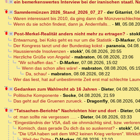
ein bemerkenswertes Interview bei der iranischen staatl. 
Sammlermünzen 2026_Stand_2026_07_27
-
der Gitarrist
,
04
Waren interessant bis 2010, da ging dann die Münzverschlecht
Wenn du sie schön findest, dann ja. Andernfalls...
-
MI
,
05.08.20
Post-Merkel-Realität anders nicht mehr zu ertragen?
-
stokk
Entwarnung, bei Koks geht es nur um die Statistik
-
D-Marker
,
0
Der Kongress tanzt und der Bundestag kokst
-
paranoia
,
04.08
Haussierende Insolvenzen
-
stokk'
,
06.08.2026, 20:55
Herzliche Grüße von Angela!
-
mabraton
,
06.08.2026, 23:06
"Wir schaffen das."
-
D-Marker
,
07.08.2026, 15:02
Wenn das schon alles wäre!
-
mabraton
,
08.08.2026, 05:1
Da, schau!
-
mabraton
,
08.08.2026, 08:22
Wer das liest, hat auf unbestimmte Zeit erst mal schlechte Laune
Gedanken zum Wahlrecht ab 16 Jahren
-
Dieter
,
04.08.2026
Politische Komponente
-
Socke
,
04.08.2026, 21:59
Das geht auf die Gruenen zurueck.
-
Dragonfly
,
06.08.2026, 0
"Tatsachen-Berichte" Nachrichten hier und dort
-
Dieter
,
04
ot: man sollte nie vergessen .....
-
Dieter
,
04.08.2026, 03:33
"Eingeständnis der VSA, daß sie ohnmächtig sind, bzw. verlore
Komisch, dass gerade Du dich da so auskennst?
-
stokk'
,
04
"Die USA haben seit dem WK2 keinen Krieg verloren". Wirkli
Weil der Dritte
-
D-Marker
,
05.08.2026, 12:10