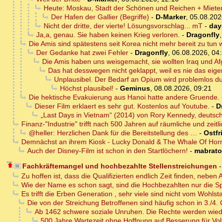
Heute: Moskau, Stadt der Schönen und Reichen + Miete
Der Hafen der Gallier (Begriffe)
-
D-Marker
,
05.08.202
Nicht der dritte, der vierte! Lösungsvorschlag... mT
-
day
Ja,a, genau. Sie haben keinen Krieg verloren.
-
Dragonfly
Die Amis sind spätestens seit Korea nicht mehr bereit zu tun 
Der Gedanke hat zwei Fehler
-
Dragonfly
,
06.08.2026, 04
Die Amis haben uns weisgemacht, sie wollten Iraq und Af
Das hat desswegen nicht geklappt, weil es nie das eigen
Unplausibel. Der Bedarf an Opium wird problemlos d
Höchst plausibel!
-
Geminus
,
08.08.2026, 09:21
Die hektische Evakuierung aus Hanoi hatte andere Gruende. 
Dieser Film erklaert es sehr gut. Kostenlos auf Youtube.
-
D
„Last Days in Vietnam“ (2014) von Rory Kennedy, deut
Finanz-"Industrie" trifft nach 500 Jahren auf räumliche und zeitli
@heller: Herzlichen Dank für die Bereitstellung des …
-
Ostfr
Demnächst an ihrem Kiosk - Lucky Donald & The Whale Of Ho
Auch der Disney-Film ist schon in den Startlöchern!
-
mabrat
Fachkräftemangel und hochbezahlte Stellenstreichungen
Zu hoffen ist, dass die Qualifizierten endlich Zeit finden, neb
Wie der Name es schon sagt, sind die Hochbezahlten nur die Sp
Es trifft die Erben Generation , sehr viele sind nicht vom Wohlst
Die von der Streichung Betroffenen sind häufig schon in 3./4
Ab 1462 schwere soziale Unruhen. Die Rechte werden wie
500 Jahre Wartezeit ohne Hoffnung auf Besserung für Vol