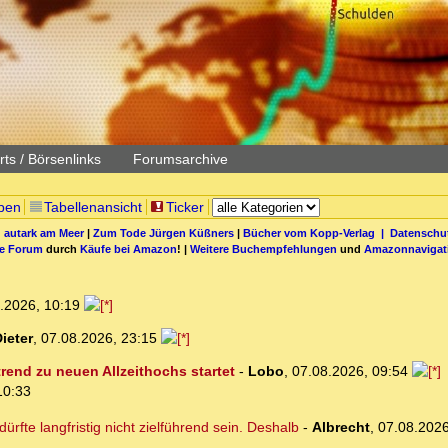
ts / Börsenlinks
Forumsarchive
pen
Tabellenansicht
Ticker
 autark am Meer
|
Zum Tode Jürgen Küßners
|
Bücher vom Kopp-Verlag |
Datenschut
be Forum
durch
Käufe bei Amazon
! |
Weitere Buchempfehlungen
und
Amazonnavigat
.2026, 10:19
ieter
,
07.08.2026, 23:15
rend zu neuen Allzeithochs startet
-
Lobo
,
07.08.2026, 09:54
10:33
rfte langfristig nicht zielführend sein. Deshalb
-
Albrecht
,
07.08.2026