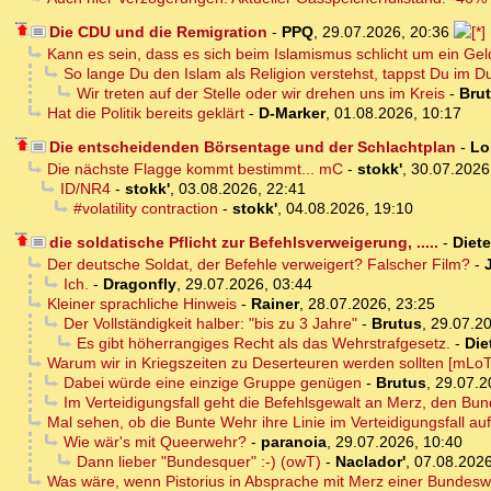
Die CDU und die Remigration
-
PPQ
,
29.07.2026, 20:36
Kann es sein, dass es sich beim Islamismus schlicht um ein Ge
So lange Du den Islam als Religion verstehst, tappst Du im D
Wir treten auf der Stelle oder wir drehen uns im Kreis
-
Bru
Hat die Politik bereits geklärt
-
D-Marker
,
01.08.2026, 10:17
Die entscheidenden Börsentage und der Schlachtplan
-
Lo
Die nächste Flagge kommt bestimmt... mC
-
stokk'
,
30.07.2026
ID/NR4
-
stokk'
,
03.08.2026, 22:41
#volatility contraction
-
stokk'
,
04.08.2026, 19:10
die soldatische Pflicht zur Befehlsverweigerung, .....
-
Diete
Der deutsche Soldat, der Befehle verweigert? Falscher Film?
-
Ich.
-
Dragonfly
,
29.07.2026, 03:44
Kleiner sprachliche Hinweis
-
Rainer
,
28.07.2026, 23:25
Der Vollständigkeit halber: "bis zu 3 Jahre"
-
Brutus
,
29.07.20
Es gibt höherrangiges Recht als das Wehrstrafgesetz.
-
Die
Warum wir in Kriegszeiten zu Deserteuren werden sollten [mLoT
Dabei würde eine einzige Gruppe genügen
-
Brutus
,
29.07.2
Im Verteidigungsfall geht die Befehlsgewalt an Merz, den Bun
Mal sehen, ob die Bunte Wehr ihre Linie im Verteidigungsfall auf
Wie wär's mit Queerwehr?
-
paranoia
,
29.07.2026, 10:40
Dann lieber "Bundesquer" :-) (owT)
-
Naclador'
,
07.08.2026
Was wäre, wenn Pistorius in Absprache mit Merz einer Bundeswe