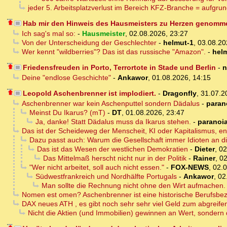
jeder 5. Arbeitsplatzverlust im Bereich KFZ-Branche = aufgru
Hab mir den Hinweis des Hausmeisters zu Herzen genomm
Ich sag's mal so:
-
Hausmeister
,
02.08.2026, 23:27
Von der Unterscheidung der Geschlechter
-
helmut-1
,
03.08.20
Wer kennt "wildberries"? Das ist das russische "Amazon".
-
hel
Friedensfreuden in Porto, Terrortote in Stade und Berlin
-
n
Deine "endlose Geschichte"
-
Ankawor
,
01.08.2026, 14:15
Leopold Aschenbrenner ist implodiert.
-
Dragonfly
,
31.07.2
Aschenbrenner war kein Aschenputtel sondern Dädalus
-
paran
Meinst Du Ikarus? (mT)
-
DT
,
01.08.2026, 23:47
Ja, danke! Statt Dädalus muss da Ikarus stehen.
-
paranoi
Das ist der Scheideweg der Menscheit, KI oder Kapitalismus, e
Dazu passt auch: Warum die Gesellschaft immer Idioten an di
Das ist das Wesen der westlichen Demokratien
-
Dieter
,
02
Das Mittelmaß herscht nicht nur in der Politik
-
Rainer
,
02
"Wer nicht arbeitet, soll auch nicht essen."
-
FOX-NEWS
,
02.0
Südwestfrankreich und Nordhälfte Portugals
-
Ankawor
,
02
Man sollte die Rechnung nicht ohne den Wirt aufmachen.
Nomen est omen? Aschenbrenner ist eine historische Berufsbe
DAX neues ATH , es gibt noch sehr sehr viel Geld zum abgreife
Nicht die Aktien (und Immobilien) gewinnen an Wert, sondern 