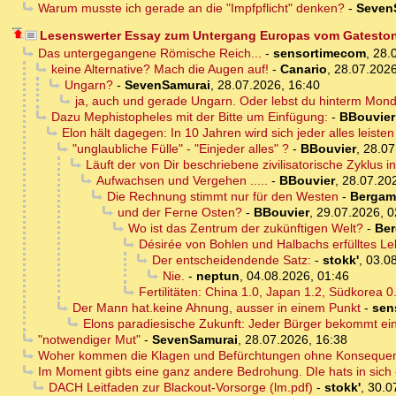
Warum musste ich gerade an die "Impfpflicht" denken?
-
Seven
Lesenswerter Essay zum Untergang Europas vom Gatestone
Das untergegangene Römische Reich...
-
sensortimecom
,
28.
keine Alternative? Mach die Augen auf!
-
Canario
,
28.07.2026
Ungarn?
-
SevenSamurai
,
28.07.2026, 16:40
ja, auch und gerade Ungarn. Oder lebst du hinterm Mon
Dazu Mephistopheles mit der Bitte um Einfügung:
-
BBouvier
Elon hält dagegen: In 10 Jahren wird sich jeder alles leis
"unglaubliche Fülle" - "Einjeder alles" ?
-
BBouvier
,
28.07
Läuft der von Dir beschriebene zivilisatorische Zyklus 
Aufwachsen und Vergehen .....
-
BBouvier
,
28.07.20
Die Rechnung stimmt nur für den Westen
-
Bergam
und der Ferne Osten?
-
BBouvier
,
29.07.2026, 0
Wo ist das Zentrum der zukünftigen Welt?
-
Be
Désirée von Bohlen und Halbachs erfülltes L
Der entscheidendende Satz:
-
stokk'
,
03.08
Nie.
-
neptun
,
04.08.2026, 01:46
Fertilitäten: China 1.0, Japan 1.2, Südkorea 0
Der Mann hat.keine Ahnung, ausser in einem Punkt
-
sen
Elons paradiesische Zukunft: Jeder Bürger bekommt 
"notwendiger Mut"
-
SevenSamurai
,
28.07.2026, 16:38
Woher kommen die Klagen und Befürchtungen ohne Konseque
Im Moment gibts eine ganz andere Bedrohung. DIe hats in sich
DACH Leitfaden zur Blackout-Vorsorge (lm.pdf)
-
stokk'
,
30.0