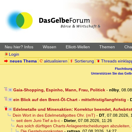
Neu hier? Infos
Wissen
Elliott-Wellen
Themen
Char
Login
neues Thema
aktualisieren
Sortierung
Threads einklap
Fluchtburg
Unterstützen Sie das Gel
Gaia-Shopping, Espinho, Mann, Frau, Politick
-
n0by
,
08.08
ein Blick auf den Brent-Öl-Chart - mittelfristig/langfristig
-
D
Edelmetalle und Minenaktien: Korrektur beendet, Aufwärtst
Dein Wort in des Edelmetallgottes Ohr. (mT)
-
DT
,
07.08.2026, 
seit dem Juni-Tief a-b-c
-
Dieter
,
07.08.2026, 11:26
Aus solch dürftigen Charts Anlageentscheidungen abzuleiten, dü
Die Gestehungskosten
-
rattrap
,
07.08.2026, 14:27