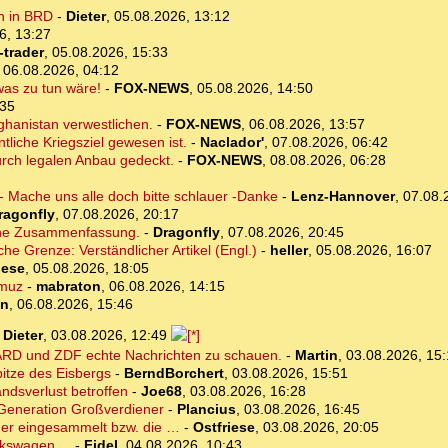
n in BRD
-
Dieter
,
05.08.2026, 13:12
6, 13:27
-trader
,
05.08.2026, 15:33
,
06.08.2026, 04:12
was zu tun wäre!
-
FOX-NEWS
,
05.08.2026, 14:50
:35
ghanistan verwestlichen.
-
FOX-NEWS
,
06.08.2026, 13:57
tliche Kriegsziel gewesen ist.
-
Naclador'
,
07.08.2026, 06:42
urch legalen Anbau gedeckt.
-
FOX-NEWS
,
08.08.2026, 06:28
- Mache uns alle doch bitte schlauer -Danke
-
Lenz-Hannover
,
07.08.
ragonfly
,
07.08.2026, 20:17
sche Zusammenfassung.
-
Dragonfly
,
07.08.2026, 20:45
che Grenze: Verständlicher Artikel (Engl.)
-
heller
,
05.08.2026, 16:07
iese
,
05.08.2026, 18:05
rmuz
-
mabraton
,
06.08.2026, 14:15
on
,
06.08.2026, 15:46
-
Dieter
,
03.08.2026, 12:49
en ARD und ZDF echte Nachrichten zu schauen.
-
Martin
,
03.08.2026, 15
itze des Eisbergs
-
BerndBorchert
,
03.08.2026, 15:51
andsverlust betroffen
-
Joe68
,
03.08.2026, 16:28
. Generation Großverdiener
-
Plancius
,
03.08.2026, 16:45
der eingesammelt bzw. die …
-
Ostfriese
,
03.08.2026, 20:05
kswagen....
-
Fidel
,
04.08.2026, 10:43