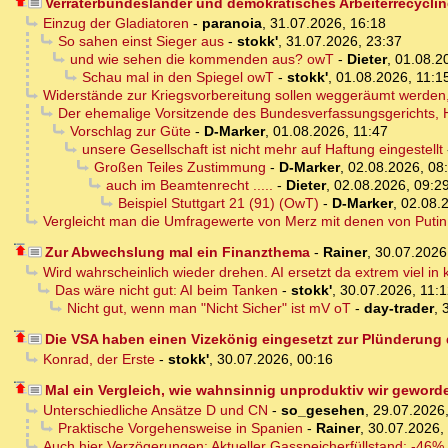
Verräterbundesländer und demokratisches Arbeiterrecycli
Einzug der Gladiatoren
-
paranoia
,
31.07.2026, 16:18
So sahen einst Sieger aus
-
stokk'
,
31.07.2026, 23:37
und wie sehen die kommenden aus? owT
-
Dieter
,
01.08.2
Schau mal in den Spiegel owT
-
stokk'
,
01.08.2026, 11:1
Widerstände zur Kriegsvorbereitung sollen weggeräumt werden,
Der ehemalige Vorsitzende des Bundesverfassungsgerichts, H
Vorschlag zur Güte
-
D-Marker
,
01.08.2026, 11:47
unsere Gesellschaft ist nicht mehr auf Haftung eingestellt
Großen Teiles Zustimmung
-
D-Marker
,
02.08.2026, 08
auch im Beamtenrecht .....
-
Dieter
,
02.08.2026, 09:2
Beispiel Stuttgart 21 (91) (OwT)
-
D-Marker
,
02.08.
Vergleicht man die Umfragewerte von Merz mit denen von Puti
Zur Abwechslung mal ein Finanzthema
-
Rainer
,
30.07.2026
Wird wahrscheinlich wieder drehen. AI ersetzt da extrem viel in
Das wäre nicht gut: AI beim Tanken
-
stokk'
,
30.07.2026, 11:
Nicht gut, wenn man "Nicht Sicher" ist mV oT
-
day-trader
,
Die VSA haben einen Vizekönig eingesetzt zur Plünderung
Konrad, der Erste
-
stokk'
,
30.07.2026, 00:16
Mal ein Vergleich, wie wahnsinnig unproduktiv wir geword
Unterschiedliche Ansätze D und CN
-
so_gesehen
,
29.07.2026,
Praktische Vorgehensweise in Spanien
-
Rainer
,
30.07.2026,
Auch hier Verzögerungen: Aktueller Gasspeicherfüllstand: -46%