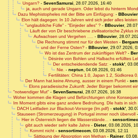
Ungarn?
-
SevenSamurai
,
28.07.2026, 16:40
ja, auch und gerade Ungarn. Oder lebst du hinterm Mon
Dazu Mephistopheles mit der Bitte um Einfügung:
-
BBouvier
Elon hält dagegen: In 10 Jahren wird sich jeder alles leis
"unglaubliche Fülle" - "Einjeder alles" ?
-
BBouvier
,
28.07
Läuft der von Dir beschriebene zivilisatorische Zyklus 
Aufwachsen und Vergehen .....
-
BBouvier
,
28.07.20
Die Rechnung stimmt nur für den Westen
-
Bergam
und der Ferne Osten?
-
BBouvier
,
29.07.2026, 0
Wo ist das Zentrum der zukünftigen Welt?
-
Be
Désirée von Bohlen und Halbachs erfülltes L
Der entscheidendende Satz:
-
stokk'
,
03.08
Nie.
-
neptun
,
04.08.2026, 01:46
Fertilitäten: China 1.0, Japan 1.2, Südkorea 0
Der Mann hat.keine Ahnung, ausser in einem Punkt
-
sen
Elons paradiesische Zukunft: Jeder Bürger bekommt 
"notwendiger Mut"
-
SevenSamurai
,
28.07.2026, 16:38
Woher kommen die Klagen und Befürchtungen ohne Konseque
Im Moment gibts eine ganz andere Bedrohung. DIe hats in sich
DACH Leitfaden zur Blackout-Vorsorge (lm.pdf)
-
stokk'
,
30.0
Stauseen (Stromerzeugung) in Portugal immer noch übervoll
Hier in Österreich liegen die Wasserstände...
-
sensortime
gibt auch wieder sehr kalte Jahre
-
Dieter
,
03.08.2026, 1
Kommt nicht
-
sensortimecom
,
03.08.2026, 12:11
Sättigung der Absorption von Methan
-
Rainer
,
03.08