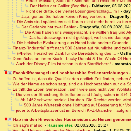
Heute: Moskau, Stadt der Schönen und Reichen + Miete
Der Hafen der Gallier (Begriffe)
-
D-Marker
,
05.08.202
Nicht der dritte, der vierte! Lösungsvorschlag... mT
-
day
Ja,a, genau. Sie haben keinen Krieg verloren.
-
Dragonfly
Die Amis sind spätestens seit Korea nicht mehr bereit zu tun 
Der Gedanke hat zwei Fehler
-
Dragonfly
,
06.08.2026, 04
Die Amis haben uns weisgemacht, sie wollten Iraq und Af
Das hat desswegen nicht geklappt, weil es nie das eigen
Die hektische Evakuierung aus Hanoi hatte andere Gruende. 
Finanz-"Industrie" trifft nach 500 Jahren auf räumliche und zeitli
@heller: Herzlichen Dank für die Bereitstellung des …
-
Ostfr
Demnächst an ihrem Kiosk - Lucky Donald & The Whale Of Ho
Auch der Disney-Film ist schon in den Startlöchern!
-
mabrat
Fachkräftemangel und hochbezahlte Stellenstreichungen
Zu hoffen ist, dass die Qualifizierten endlich Zeit finden, neb
Wie der Name es schon sagt, sind die Hochbezahlten nur die Sp
Es trifft die Erben Generation , sehr viele sind nicht vom Wohlst
Die von der Streichung Betroffenen sind häufig schon in 3./4
Ab 1462 schwere soziale Unruhen. Die Rechte werden wie
500 Jahre Wartezeit ohne Hoffnung auf Besserung für Vol
jeder 5. Arbeitsplatzverlust im Bereich KFZ-Branche = aufgru
Hab mir den Hinweis des Hausmeisters zu Herzen genomm
Ich sag's mal so:
-
Hausmeister
,
02.08.2026, 23:27
Von der Unterscheidung der Geschlechter
-
helmut-1
,
03.08.20