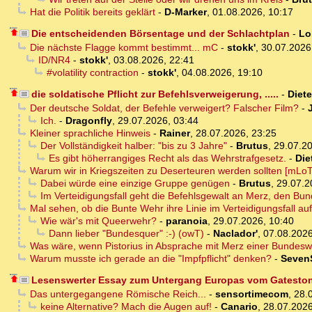
Hat die Politik bereits geklärt
-
D-Marker
,
01.08.2026, 10:17
Die entscheidenden Börsentage und der Schlachtplan
-
Lo
Die nächste Flagge kommt bestimmt... mC
-
stokk'
,
30.07.2026
ID/NR4
-
stokk'
,
03.08.2026, 22:41
#volatility contraction
-
stokk'
,
04.08.2026, 19:10
die soldatische Pflicht zur Befehlsverweigerung, .....
-
Diete
Der deutsche Soldat, der Befehle verweigert? Falscher Film?
-
Ich.
-
Dragonfly
,
29.07.2026, 03:44
Kleiner sprachliche Hinweis
-
Rainer
,
28.07.2026, 23:25
Der Vollständigkeit halber: "bis zu 3 Jahre"
-
Brutus
,
29.07.20
Es gibt höherrangiges Recht als das Wehrstrafgesetz.
-
Die
Warum wir in Kriegszeiten zu Deserteuren werden sollten [mLoT
Dabei würde eine einzige Gruppe genügen
-
Brutus
,
29.07.2
Im Verteidigungsfall geht die Befehlsgewalt an Merz, den Bun
Mal sehen, ob die Bunte Wehr ihre Linie im Verteidigungsfall auf
Wie wär's mit Queerwehr?
-
paranoia
,
29.07.2026, 10:40
Dann lieber "Bundesquer" :-) (owT)
-
Naclador'
,
07.08.2026
Was wäre, wenn Pistorius in Absprache mit Merz einer Bundeswe
Warum musste ich gerade an die "Impfpflicht" denken?
-
Seven
Lesenswerter Essay zum Untergang Europas vom Gatestone
Das untergegangene Römische Reich...
-
sensortimecom
,
28.
keine Alternative? Mach die Augen auf!
-
Canario
,
28.07.2026