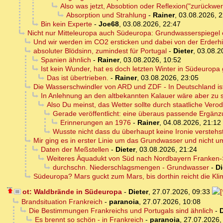
Also was jetzt, Absobtion oder Reflexion("zurückwer
Absorption und Strahlung
-
Rainer
,
03.08.2026, 2
Bin kein Experte
-
Joe68
,
03.08.2026, 22:47
Nicht nur Mitteleuropa auch Südeuropa: Grundwasserspiegel e
Und wir werden im CO2 ersticken und dabei von der Erderhi
absoluter Blödsinn, zumindest für Portugal
-
Dieter
,
03.08.2
Spanien ähnlich
-
Rainer
,
03.08.2026, 10:52
Ist kein Wunder, hat es doch letzten Winter in Südeuropa
Das ist übertrieben.
-
Rainer
,
03.08.2026, 23:05
Die Wasserschwindler von ARD und ZDF - In Deutschland ist
In Anlehnung an den altbekannten Kalauer wäre aber zu 
Also Du meinst, das Wetter sollte durch staatliche Ve
Gerade veröffentlicht: eine überaus passende Ergänzu
Erinnerungen an 1976
-
Rainer
,
04.08.2026, 21:12
Wusste nicht dass du überhaupt keine Ironie verstehs
Mir ging es in erster Linie um das Grundwasser und nicht u
Daten der Meßstellen
-
Dieter
,
03.08.2026, 21:24
Weiteres Äquadukt von Süd nach Nordbayern Franken->
durchschn. Niederschlagsmengen - Grundwasser
-
Di
Südeuropa? Mars guckt zum Mars, bis dorthin reicht die Kl
ot: Waldbrände in Südeuropa
-
Dieter
,
27.07.2026, 09:33
Brandsituation Frankreich
-
paranoia
,
27.07.2026, 10:08
Die Bestimmungen Frankreichs und Portugals sind ähnlich
-
D
Es brennt so schön - in Frankreich
-
paranoia
,
27.07.2026,