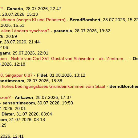
d?
-
Canario
,
28.07.2026, 22:47
,
28.07.2026, 15:13
ten können (wegen KI und Robotern)
-
BerndBorchert
,
28.07.2026, 15:2
.2026, 15:51
in allen Ländern synchron?
-
paranoia
,
28.07.2026, 19:32
26, 20:59
r
,
28.07.2026, 21:44
2:06
rgamr
,
29.07.2026, 22:01
eben - Nichte von Carl XVI. Gustaf von Schweden – als 'Zentrum …
-
Os
.2026, 12:18
.8, Singapur 0.87
-
Fidel
,
01.08.2026, 13:12
sortimecom
,
28.07.2026, 18:38
ein hohes bedingungsloses Grundeinkommen vom Staat
-
BerndBorcher
nzen?
-
Ankawor
,
28.07.2026, 17:37
-
sensortimecom
,
30.07.2026, 19:50
7.2026, 20:01
-
Dieter
,
31.07.2026, 03:04
com
,
31.07.2026, 08:18
0:29
.2026, 12:41