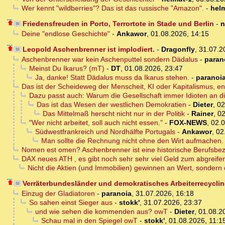
Wer kennt "wildberries"? Das ist das russische "Amazon".
-
hel
Friedensfreuden in Porto, Terrortote in Stade und Berlin
-
n
Deine "endlose Geschichte"
-
Ankawor
,
01.08.2026, 14:15
Leopold Aschenbrenner ist implodiert.
-
Dragonfly
,
31.07.2
Aschenbrenner war kein Aschenputtel sondern Dädalus
-
paran
Meinst Du Ikarus? (mT)
-
DT
,
01.08.2026, 23:47
Ja, danke! Statt Dädalus muss da Ikarus stehen.
-
paranoi
Das ist der Scheideweg der Menscheit, KI oder Kapitalismus, e
Dazu passt auch: Warum die Gesellschaft immer Idioten an di
Das ist das Wesen der westlichen Demokratien
-
Dieter
,
02
Das Mittelmaß herscht nicht nur in der Politik
-
Rainer
,
02
"Wer nicht arbeitet, soll auch nicht essen."
-
FOX-NEWS
,
02.0
Südwestfrankreich und Nordhälfte Portugals
-
Ankawor
,
02
Man sollte die Rechnung nicht ohne den Wirt aufmachen.
Nomen est omen? Aschenbrenner ist eine historische Berufsbe
DAX neues ATH , es gibt noch sehr sehr viel Geld zum abgreife
Nicht die Aktien (und Immobilien) gewinnen an Wert, sondern 
Verräterbundesländer und demokratisches Arbeiterrecycli
Einzug der Gladiatoren
-
paranoia
,
31.07.2026, 16:18
So sahen einst Sieger aus
-
stokk'
,
31.07.2026, 23:37
und wie sehen die kommenden aus? owT
-
Dieter
,
01.08.2
Schau mal in den Spiegel owT
-
stokk'
,
01.08.2026, 11:1