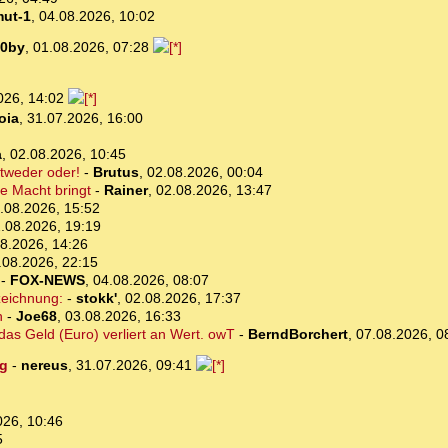
mut-1
,
04.08.2026, 10:02
0by
,
01.08.2026, 07:28
026, 14:02
oia
,
31.07.2026, 16:00
a
,
02.08.2026, 10:45
ntweder oder!
-
Brutus
,
02.08.2026, 00:04
e Macht bringt
-
Rainer
,
02.08.2026, 13:47
.08.2026, 15:52
.08.2026, 19:19
8.2026, 14:26
.08.2026, 22:15
-
FOX-NEWS
,
04.08.2026, 08:07
zeichnung:
-
stokk'
,
02.08.2026, 17:37
n
-
Joe68
,
03.08.2026, 16:33
das Geld (Euro) verliert an Wert. owT
-
BerndBorchert
,
07.08.2026, 0
ng
-
nereus
,
31.07.2026, 09:41
026, 10:46
5