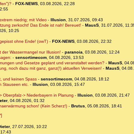
fen")?
-
FOX-NEWS
,
03.08.2026, 22:28
2:55
xtrem niedrig; mit Video
-
Illusion
,
31.07.2026, 09:43
tzung zerkocht! Das Ende ist nah! Bereuet!
-
MausS
,
31.07.2026, 11:3
026, 10:25
 gepisst ohne Ende! (owT)
-
FOX-NEWS
,
03.08.2026, 22:32
 der Wassermangel nur Illusion!
-
paranoia
,
03.08.2026, 12:24
sagen:
-
sensortimecom
,
04.08.2026, 13:53
rodnungen und Gesetze geplant und veranstaltet werden?
-
MausS
,
04.0
ng, noch dazu mit ganz, ganz(!) aktuellen Verweisen!
-
MausS
,
04.08.
t, und keinen Spass
-
sensortimecom
,
04.08.2026, 18:12
m Stauseen etc.
-
Illusion
,
03.08.2026, 15:47
 Oberpfalz-> Niederbayern in Planung
-
Illusion
,
03.08.2026, 21:47
eter
,
04.08.2026, 01:32
imaerwärmung schon! (Kein Scherz!)
-
Brutus
,
05.08.2026, 18:41
ieter
,
27.07.2026, 10:22
 17:43