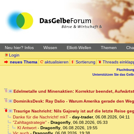
Neu hier? Infos
Wissen
Elliott-Wellen
Themen
Char
Login
neues Thema
aktualisieren
Sortierung
Threads einklap
Fluchtburg
Unterstützen Sie das Gel
Edelmetalle und Minenaktien: Korrektur beendet, Aufwärtst
DominiksDesk: Ray Dalio - Warum Amerika gerade den Weg 
Traurige Nachricht: Nils Gajowiy ist auf die letzte Reise g
Danke für die Nachricht! mkT
-
day-trader
,
06.08.2026, 04:11
"Zahltagstrategie"
-
Dragonfly
,
06.08.2026, 05:33
KI Antwort
-
Dragonfly
,
06.08.2026, 19:55
Vic auch
-
Dragonfly
,
06.08.2026, 19:38