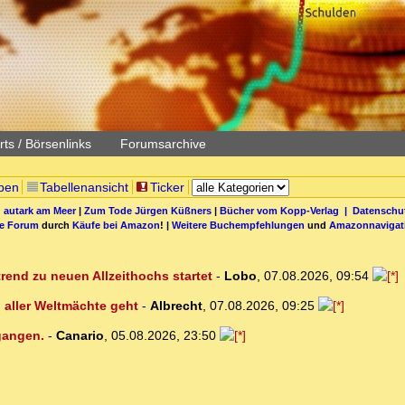
ts / Börsenlinks
Forumsarchive
pen
Tabellenansicht
Ticker
 autark am Meer
|
Zum Tode Jürgen Küßners
|
Bücher vom Kopp-Verlag |
Datenschut
be Forum
durch
Käufe bei Amazon
! |
Weitere Buchempfehlungen
und
Amazonnavigat
rend zu neuen Allzeithochs startet
-
Lobo
,
07.08.2026, 09:54
aller Weltmächte geht
-
Albrecht
,
07.08.2026, 09:25
egangen.
-
Canario
,
05.08.2026, 23:50