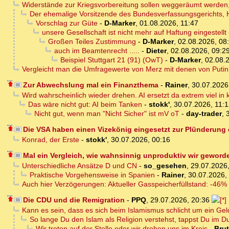
Widerstände zur Kriegsvorbereitung sollen weggeräumt werden,
Der ehemalige Vorsitzende des Bundesverfassungsgerichts, H
Vorschlag zur Güte
-
D-Marker
,
01.08.2026, 11:47
unsere Gesellschaft ist nicht mehr auf Haftung eingestellt
Großen Teiles Zustimmung
-
D-Marker
,
02.08.2026, 08
auch im Beamtenrecht .....
-
Dieter
,
02.08.2026, 09:2
Beispiel Stuttgart 21 (91) (OwT)
-
D-Marker
,
02.08.
Vergleicht man die Umfragewerte von Merz mit denen von Puti
Zur Abwechslung mal ein Finanzthema
-
Rainer
,
30.07.2026
Wird wahrscheinlich wieder drehen. AI ersetzt da extrem viel in
Das wäre nicht gut: AI beim Tanken
-
stokk'
,
30.07.2026, 11:
Nicht gut, wenn man "Nicht Sicher" ist mV oT
-
day-trader
,
Die VSA haben einen Vizekönig eingesetzt zur Plünderung
Konrad, der Erste
-
stokk'
,
30.07.2026, 00:16
Mal ein Vergleich, wie wahnsinnig unproduktiv wir geword
Unterschiedliche Ansätze D und CN
-
so_gesehen
,
29.07.2026,
Praktische Vorgehensweise in Spanien
-
Rainer
,
30.07.2026,
Auch hier Verzögerungen: Aktueller Gasspeicherfüllstand: -46%
Die CDU und die Remigration
-
PPQ
,
29.07.2026, 20:36
Kann es sein, dass es sich beim Islamismus schlicht um ein Ge
So lange Du den Islam als Religion verstehst, tappst Du im D
Wir treten auf der Stelle oder wir drehen uns im Kreis
-
Bru