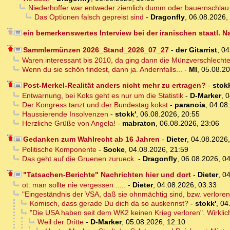
Niederhoffer war entweder ziemlich dumm oder bauernschlau
Das Optionen falsch gepreist sind
-
Dragonfly
,
06.08.2026,
ein bemerkenswertes Interview bei der iranischen staatl. 
Sammlermünzen 2026_Stand_2026_07_27
-
der Gitarrist
,
04
Waren interessant bis 2010, da ging dann die Münzverschlecht
Wenn du sie schön findest, dann ja. Andernfalls...
-
MI
,
05.08.20
Post-Merkel-Realität anders nicht mehr zu ertragen?
-
stokk
Entwarnung, bei Koks geht es nur um die Statistik
-
D-Marker
,
0
Der Kongress tanzt und der Bundestag kokst
-
paranoia
,
04.08
Haussierende Insolvenzen
-
stokk'
,
06.08.2026, 20:55
Herzliche Grüße von Angela!
-
mabraton
,
06.08.2026, 23:06
Gedanken zum Wahlrecht ab 16 Jahren
-
Dieter
,
04.08.2026
Politische Komponente
-
Socke
,
04.08.2026, 21:59
Das geht auf die Gruenen zurueck.
-
Dragonfly
,
06.08.2026, 0
"Tatsachen-Berichte" Nachrichten hier und dort
-
Dieter
,
04
ot: man sollte nie vergessen .....
-
Dieter
,
04.08.2026, 03:33
"Eingeständnis der VSA, daß sie ohnmächtig sind, bzw. verlore
Komisch, dass gerade Du dich da so auskennst?
-
stokk'
,
04
"Die USA haben seit dem WK2 keinen Krieg verloren". Wirkli
Weil der Dritte
-
D-Marker
,
05.08.2026, 12:10