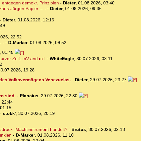
 entgegen demokr. Prinzipien
-
Dieter
,
01.08.2026, 03:40
ans-Jürgen Papier .....
-
Dieter
,
01.08.2026, 09:36
-
Dieter
,
01.08.2026, 12:16
:49
9
2026, 22:52
n…
-
D-Marker
,
01.08.2026, 09:52
, 01:45
 kurzer Zeit. mV and mT
-
WhiteEagle
,
30.07.2026, 03:11
12
30.07.2026, 19:28
 des Volksvermögens Venezuelas.
-
Dieter
,
29.07.2026, 23:27
en sind.
-
Plancius
,
29.07.2026, 22:30
 22:44
 01:15
-
stokk'
,
30.07.2026, 20:19
lddruck- Machtinstrument handelt?
-
Brutus
,
30.07.2026, 02:18
unklen
-
D-Marker
,
01.08.2026, 11:10
tus
,
04.08.2026, 22:04