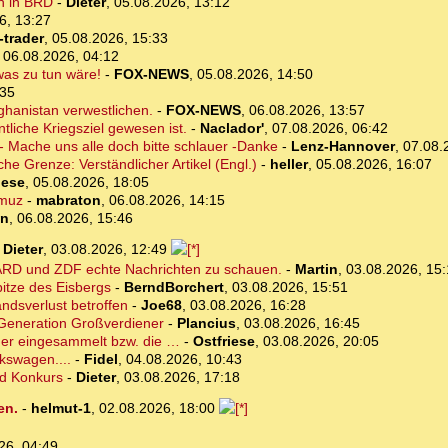
n in BRD
-
Dieter
,
05.08.2026, 13:12
6, 13:27
-trader
,
05.08.2026, 15:33
,
06.08.2026, 04:12
was zu tun wäre!
-
FOX-NEWS
,
05.08.2026, 14:50
:35
ghanistan verwestlichen.
-
FOX-NEWS
,
06.08.2026, 13:57
tliche Kriegsziel gewesen ist.
-
Naclador'
,
07.08.2026, 06:42
- Mache uns alle doch bitte schlauer -Danke
-
Lenz-Hannover
,
07.08.
che Grenze: Verständlicher Artikel (Engl.)
-
heller
,
05.08.2026, 16:07
iese
,
05.08.2026, 18:05
rmuz
-
mabraton
,
06.08.2026, 14:15
on
,
06.08.2026, 15:46
-
Dieter
,
03.08.2026, 12:49
en ARD und ZDF echte Nachrichten zu schauen.
-
Martin
,
03.08.2026, 15
itze des Eisbergs
-
BerndBorchert
,
03.08.2026, 15:51
andsverlust betroffen
-
Joe68
,
03.08.2026, 16:28
. Generation Großverdiener
-
Plancius
,
03.08.2026, 16:45
der eingesammelt bzw. die …
-
Ostfriese
,
03.08.2026, 20:05
kswagen....
-
Fidel
,
04.08.2026, 10:43
nd Konkurs
-
Dieter
,
03.08.2026, 17:18
en.
-
helmut-1
,
02.08.2026, 18:00
26, 04:49