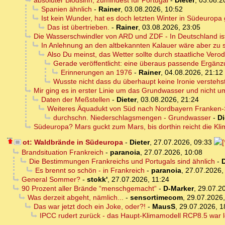
absoluter Blödsinn, zumindest für Portugal
-
Dieter
,
03.08.2
Spanien ähnlich
-
Rainer
,
03.08.2026, 10:52
Ist kein Wunder, hat es doch letzten Winter in Südeuropa
Das ist übertrieben.
-
Rainer
,
03.08.2026, 23:05
Die Wasserschwindler von ARD und ZDF - In Deutschland ist
In Anlehnung an den altbekannten Kalauer wäre aber zu 
Also Du meinst, das Wetter sollte durch staatliche Ve
Gerade veröffentlicht: eine überaus passende Ergänzu
Erinnerungen an 1976
-
Rainer
,
04.08.2026, 21:12
Wusste nicht dass du überhaupt keine Ironie verstehs
Mir ging es in erster Linie um das Grundwasser und nicht u
Daten der Meßstellen
-
Dieter
,
03.08.2026, 21:24
Weiteres Äquadukt von Süd nach Nordbayern Franken->
durchschn. Niederschlagsmengen - Grundwasser
-
Di
Südeuropa? Mars guckt zum Mars, bis dorthin reicht die Kl
ot: Waldbrände in Südeuropa
-
Dieter
,
27.07.2026, 09:33
Brandsituation Frankreich
-
paranoia
,
27.07.2026, 10:08
Die Bestimmungen Frankreichs und Portugals sind ähnlich
-
D
Es brennt so schön - in Frankreich
-
paranoia
,
27.07.2026,
General Sommer?
-
stokk'
,
27.07.2026, 11:24
90 Prozent aller Brände “menschgemacht“
-
D-Marker
,
29.07.2
Was derzeit abgeht, nämlich...
-
sensortimecom
,
29.07.2026,
Das war jetzt doch ein Joke, oder?!
-
MausS
,
29.07.2026, 1
IPCC rudert zurück - das Haupt-Klimamodell RCP8.5 war le