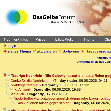
Neu hier? Infos
Wissen
Elliott-Wellen
Themen
Char
Login
neues Thema
aktualisieren
Sortierung
Threads einklap
Fluchtburg
Unterstützen Sie das Gel
Traurige Nachricht: Nils Gajowiy ist auf die letzte Reise g
Danke für die Nachricht! mkT
-
day-trader
,
06.08.2026, 04:11
"Zahltagstrategie"
-
Dragonfly
,
06.08.2026, 05:33
KI Antwort
-
Dragonfly
,
06.08.2026, 19:55
Vic auch
-
Dragonfly
,
06.08.2026, 19:38
Niederhoffer war entweder ziemlich dumm oder bauernschlau
Das Optionen falsch gepreist sind
-
Dragonfly
,
06.08.2026,
ein bemerkenswertes Interview bei der iranischen staatl. 