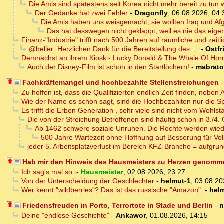
Die Amis sind spätestens seit Korea nicht mehr bereit zu tun 
Der Gedanke hat zwei Fehler
-
Dragonfly
,
06.08.2026, 04:
Die Amis haben uns weisgemacht, sie wollten Iraq und Afg
Das hat desswegen nicht geklappt, weil es nie das eigen
Finanz-"Industrie" trifft nach 500 Jahren auf räumliche und zeitli
@heller: Herzlichen Dank für die Bereitstellung des …
-
Ostfr
Demnächst an ihrem Kiosk - Lucky Donald & The Whale Of Ho
Auch der Disney-Film ist schon in den Startlöchern!
-
mabrat
Fachkräftemangel und hochbezahlte Stellenstreichungen
Zu hoffen ist, dass die Qualifizierten endlich Zeit finden, neb
Wie der Name es schon sagt, sind die Hochbezahlten nur die Sp
Es trifft die Erben Generation , sehr viele sind nicht vom Wohlst
Die von der Streichung Betroffenen sind häufig schon in 3./4
Ab 1462 schwere soziale Unruhen. Die Rechte werden wie
500 Jahre Wartezeit ohne Hoffnung auf Besserung für Vol
jeder 5. Arbeitsplatzverlust im Bereich KFZ-Branche = aufgru
Hab mir den Hinweis des Hausmeisters zu Herzen genomm
Ich sag's mal so:
-
Hausmeister
,
02.08.2026, 23:27
Von der Unterscheidung der Geschlechter
-
helmut-1
,
03.08.20
Wer kennt "wildberries"? Das ist das russische "Amazon".
-
hel
Friedensfreuden in Porto, Terrortote in Stade und Berlin
-
n
Deine "endlose Geschichte"
-
Ankawor
,
01.08.2026, 14:15