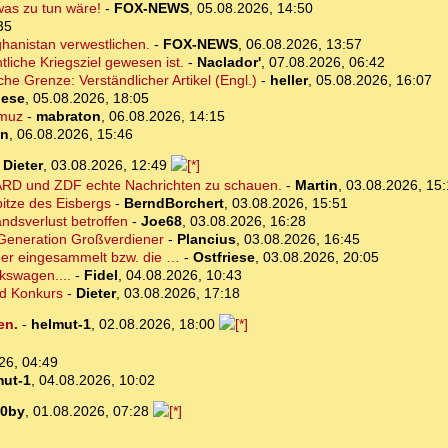
was zu tun wäre!
-
FOX-NEWS
,
05.08.2026, 14:50
35
hanistan verwestlichen.
-
FOX-NEWS
,
06.08.2026, 13:57
tliche Kriegsziel gewesen ist.
-
Naclador'
,
07.08.2026, 06:42
che Grenze: Verständlicher Artikel (Engl.)
-
heller
,
05.08.2026, 16:07
iese
,
05.08.2026, 18:05
rmuz
-
mabraton
,
06.08.2026, 14:15
on
,
06.08.2026, 15:46
-
Dieter
,
03.08.2026, 12:49
en ARD und ZDF echte Nachrichten zu schauen.
-
Martin
,
03.08.2026, 15
itze des Eisbergs
-
BerndBorchert
,
03.08.2026, 15:51
andsverlust betroffen
-
Joe68
,
03.08.2026, 16:28
. Generation Großverdiener
-
Plancius
,
03.08.2026, 16:45
der eingesammelt bzw. die …
-
Ostfriese
,
03.08.2026, 20:05
kswagen....
-
Fidel
,
04.08.2026, 10:43
nd Konkurs
-
Dieter
,
03.08.2026, 17:18
en.
-
helmut-1
,
02.08.2026, 18:00
26, 04:49
mut-1
,
04.08.2026, 10:02
0by
,
01.08.2026, 07:28