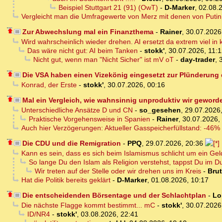
Beispiel Stuttgart 21 (91) (OwT)
-
D-Marker
,
02.08.
Vergleicht man die Umfragewerte von Merz mit denen von Puti
Zur Abwechslung mal ein Finanzthema
-
Rainer
,
30.07.2026
Wird wahrscheinlich wieder drehen. AI ersetzt da extrem viel in
Das wäre nicht gut: AI beim Tanken
-
stokk'
,
30.07.2026, 11:
Nicht gut, wenn man "Nicht Sicher" ist mV oT
-
day-trader
,
Die VSA haben einen Vizekönig eingesetzt zur Plünderung
Konrad, der Erste
-
stokk'
,
30.07.2026, 00:16
Mal ein Vergleich, wie wahnsinnig unproduktiv wir geword
Unterschiedliche Ansätze D und CN
-
so_gesehen
,
29.07.2026,
Praktische Vorgehensweise in Spanien
-
Rainer
,
30.07.2026,
Auch hier Verzögerungen: Aktueller Gasspeicherfüllstand: -46%
Die CDU und die Remigration
-
PPQ
,
29.07.2026, 20:36
Kann es sein, dass es sich beim Islamismus schlicht um ein Ge
So lange Du den Islam als Religion verstehst, tappst Du im D
Wir treten auf der Stelle oder wir drehen uns im Kreis
-
Bru
Hat die Politik bereits geklärt
-
D-Marker
,
01.08.2026, 10:17
Die entscheidenden Börsentage und der Schlachtplan
-
Lo
Die nächste Flagge kommt bestimmt... mC
-
stokk'
,
30.07.2026
ID/NR4
-
stokk'
,
03.08.2026, 22:41