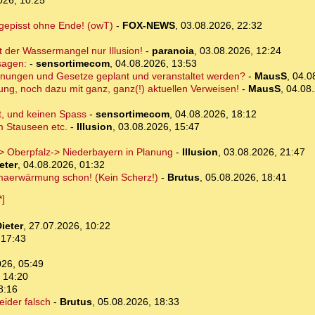
026, 10:25
 gepisst ohne Ende! (owT)
-
FOX-NEWS
,
03.08.2026, 22:32
 der Wassermangel nur Illusion!
-
paranoia
,
03.08.2026, 12:24
sagen:
-
sensortimecom
,
04.08.2026, 13:53
rodnungen und Gesetze geplant und veranstaltet werden?
-
MausS
,
04.0
ng, noch dazu mit ganz, ganz(!) aktuellen Verweisen!
-
MausS
,
04.08.
t, und keinen Spass
-
sensortimecom
,
04.08.2026, 18:12
m Stauseen etc.
-
Illusion
,
03.08.2026, 15:47
 Oberpfalz-> Niederbayern in Planung
-
Illusion
,
03.08.2026, 21:47
eter
,
04.08.2026, 01:32
imaerwärmung schon! (Kein Scherz!)
-
Brutus
,
05.08.2026, 18:41
ieter
,
27.07.2026, 10:22
 17:43
026, 05:49
 14:20
8:16
ider falsch
-
Brutus
,
05.08.2026, 18:33