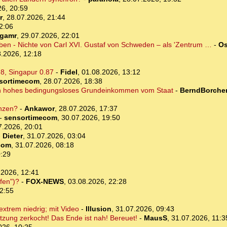
26, 20:59
r
,
28.07.2026, 21:44
2:06
rgamr
,
29.07.2026, 22:01
eben - Nichte von Carl XVI. Gustaf von Schweden – als 'Zentrum …
-
Os
.2026, 12:18
.8, Singapur 0.87
-
Fidel
,
01.08.2026, 13:12
sortimecom
,
28.07.2026, 18:38
ein hohes bedingungsloses Grundeinkommen vom Staat
-
BerndBorcher
nzen?
-
Ankawor
,
28.07.2026, 17:37
-
sensortimecom
,
30.07.2026, 19:50
7.2026, 20:01
-
Dieter
,
31.07.2026, 03:04
com
,
31.07.2026, 08:18
0:29
.2026, 12:41
fen")?
-
FOX-NEWS
,
03.08.2026, 22:28
2:55
xtrem niedrig; mit Video
-
Illusion
,
31.07.2026, 09:43
tzung zerkocht! Das Ende ist nah! Bereuet!
-
MausS
,
31.07.2026, 11:3