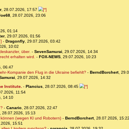
r
,
28.07.2026, 17:57
Joe68
,
28.07.2026, 23:06
26, 01:14
ter
,
29.07.2026, 01:56
]
-
Dragonfly
,
29.07.2026, 03:42
026, 10:02
deskanzler, über.
-
SevenSamurai
,
29.07.2026, 14:34
recht erhalten wird.
-
FOX-NEWS
,
29.07.2026, 10:23
, 06:47
hr-Kompanie den Flug in die Ukraine befiehlt?
-
BerndBorchert
,
29.0
Samurai
,
29.07.2026, 14:32
 Institute.
-
Plancius
,
28.07.2026, 08:45
07.2026, 11:54
, 14:10
d?
-
Canario
,
28.07.2026, 22:47
,
28.07.2026, 15:13
ten können (wegen KI und Robotern)
-
BerndBorchert
,
28.07.2026, 15:2
.2026, 15:51
in allen Ländern synchron?
-
paranoia
,
28.07.2026, 19:32