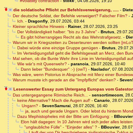
#volatility contraction
-
stokk'
,
04.08.2026, 19:10
die soldatische Pflicht zur Befehlsverweigerung, .....
-
Diete
Der deutsche Soldat, der Befehle verweigert? Falscher Film?
-
Ich.
-
Dragonfly
,
29.07.2026, 03:44
Kleiner sprachliche Hinweis
-
Rainer
,
28.07.2026, 23:25
Der Vollständigkeit halber: "bis zu 3 Jahre"
-
Brutus
,
29.07.20
Es gibt höherrangiges Recht als das Wehrstrafgesetz.
-
Die
Warum wir in Kriegszeiten zu Deserteuren werden sollten [mLoT
Dabei würde eine einzige Gruppe genügen
-
Brutus
,
29.07.2
Im Verteidigungsfall geht die Befehlsgewalt an Merz, den Bun
Mal sehen, ob die Bunte Wehr ihre Linie im Verteidigungsfall auf
Wie wär's mit Queerwehr?
-
paranoia
,
29.07.2026, 10:40
Dann lieber "Bundesquer" :-) (owT)
-
Naclador'
,
07.08.2026
Was wäre, wenn Pistorius in Absprache mit Merz einer Bundeswe
Warum musste ich gerade an die "Impfpflicht" denken?
-
Seven
Lesenswerter Essay zum Untergang Europas vom Gatestone
Das untergegangene Römische Reich...
-
sensortimecom
,
28.
keine Alternative? Mach die Augen auf!
-
Canario
,
28.07.2026
Ungarn?
-
SevenSamurai
,
28.07.2026, 16:40
ja, auch und gerade Ungarn. Oder lebst du hinterm Mon
Dazu Mephistopheles mit der Bitte um Einfügung:
-
BBouvier
Elon hält dagegen: In 10 Jahren wird sich jeder alles leis
"unglaubliche Fülle" - "Einjeder alles" ?
-
BBouvier
,
28.07
Läuft der von Dir beschriebene zivilisatorische Zyklus 