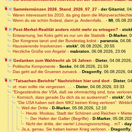
Sammlermünzen 2026_Stand_2026_07_27
-
der Gitarrist
,
04
Waren interessant bis 2010, da ging dann die Münzverschlecht
Wenn du sie schön findest, dann ja. Andernfalls...
-
MI
,
05.08.20
Post-Merkel-Realität anders nicht mehr zu ertragen?
-
stokk
Entwarnung, bei Koks geht es nur um die Statistik
-
D-Marker
,
0
Der Kongress tanzt und der Bundestag kokst
-
paranoia
,
04.08
Haussierende Insolvenzen
-
stokk'
,
06.08.2026, 20:55
Herzliche Grüße von Angela!
-
mabraton
,
06.08.2026, 23:06
Gedanken zum Wahlrecht ab 16 Jahren
-
Dieter
,
04.08.2026
Politische Komponente
-
Socke
,
04.08.2026, 21:59
Das geht auf die Gruenen zurueck.
-
Dragonfly
,
06.08.2026, 0
"Tatsachen-Berichte" Nachrichten hier und dort
-
Dieter
,
04
ot: man sollte nie vergessen .....
-
Dieter
,
04.08.2026, 03:33
"Eingeständnis der VSA, daß sie ohnmächtig sind, bzw. verlore
Komisch, dass gerade Du dich da so auskennst?
-
stokk'
,
04
"Die USA haben seit dem WK2 keinen Krieg verloren". Wirkli
Weil der Dritte
-
D-Marker
,
05.08.2026, 12:10
Heute: Moskau, Stadt der Schönen und Reichen + Miete
Der Hafen der Gallier (Begriffe)
-
D-Marker
,
05.08.202
Nicht der dritte, der vierte! Lösungsvorschlag... mT
-
day
Ja,a, genau. Sie haben keinen Krieg verloren.
-
Dragonfly