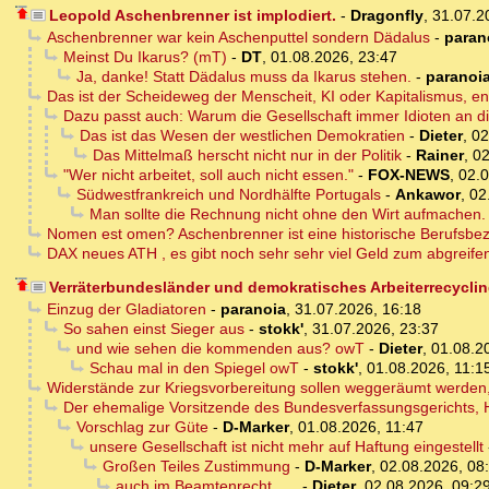
Leopold Aschenbrenner ist implodiert.
-
Dragonfly
,
31.07.2
Aschenbrenner war kein Aschenputtel sondern Dädalus
-
paran
Meinst Du Ikarus? (mT)
-
DT
,
01.08.2026, 23:47
Ja, danke! Statt Dädalus muss da Ikarus stehen.
-
paranoi
Das ist der Scheideweg der Menscheit, KI oder Kapitalismus, e
Dazu passt auch: Warum die Gesellschaft immer Idioten an di
Das ist das Wesen der westlichen Demokratien
-
Dieter
,
02
Das Mittelmaß herscht nicht nur in der Politik
-
Rainer
,
02
"Wer nicht arbeitet, soll auch nicht essen."
-
FOX-NEWS
,
02.0
Südwestfrankreich und Nordhälfte Portugals
-
Ankawor
,
02
Man sollte die Rechnung nicht ohne den Wirt aufmachen.
Nomen est omen? Aschenbrenner ist eine historische Berufsbe
DAX neues ATH , es gibt noch sehr sehr viel Geld zum abgreife
Verräterbundesländer und demokratisches Arbeiterrecycli
Einzug der Gladiatoren
-
paranoia
,
31.07.2026, 16:18
So sahen einst Sieger aus
-
stokk'
,
31.07.2026, 23:37
und wie sehen die kommenden aus? owT
-
Dieter
,
01.08.2
Schau mal in den Spiegel owT
-
stokk'
,
01.08.2026, 11:1
Widerstände zur Kriegsvorbereitung sollen weggeräumt werden,
Der ehemalige Vorsitzende des Bundesverfassungsgerichts, H
Vorschlag zur Güte
-
D-Marker
,
01.08.2026, 11:47
unsere Gesellschaft ist nicht mehr auf Haftung eingestellt
Großen Teiles Zustimmung
-
D-Marker
,
02.08.2026, 08
auch im Beamtenrecht .....
-
Dieter
,
02.08.2026, 09:2