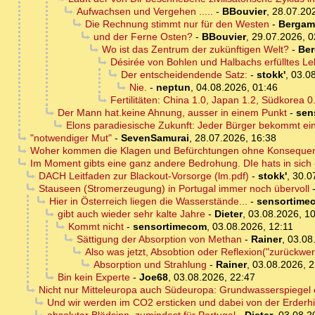
Aufwachsen und Vergehen .....
-
BBouvier
,
28.07.20
Die Rechnung stimmt nur für den Westen
-
Bergam
und der Ferne Osten?
-
BBouvier
,
29.07.2026, 0
Wo ist das Zentrum der zukünftigen Welt?
-
Be
Désirée von Bohlen und Halbachs erfülltes L
Der entscheidendende Satz:
-
stokk'
,
03.08
Nie.
-
neptun
,
04.08.2026, 01:46
Fertilitäten: China 1.0, Japan 1.2, Südkorea 0
Der Mann hat.keine Ahnung, ausser in einem Punkt
-
sen
Elons paradiesische Zukunft: Jeder Bürger bekommt 
"notwendiger Mut"
-
SevenSamurai
,
28.07.2026, 16:38
Woher kommen die Klagen und Befürchtungen ohne Konseque
Im Moment gibts eine ganz andere Bedrohung. DIe hats in sich
DACH Leitfaden zur Blackout-Vorsorge (lm.pdf)
-
stokk'
,
30.0
Stauseen (Stromerzeugung) in Portugal immer noch übervoll
Hier in Österreich liegen die Wasserstände...
-
sensortime
gibt auch wieder sehr kalte Jahre
-
Dieter
,
03.08.2026, 1
Kommt nicht
-
sensortimecom
,
03.08.2026, 12:11
Sättigung der Absorption von Methan
-
Rainer
,
03.08
Also was jetzt, Absobtion oder Reflexion("zurückwer
Absorption und Strahlung
-
Rainer
,
03.08.2026, 2
Bin kein Experte
-
Joe68
,
03.08.2026, 22:47
Nicht nur Mitteleuropa auch Südeuropa: Grundwasserspiegel e
Und wir werden im CO2 ersticken und dabei von der Erderhi