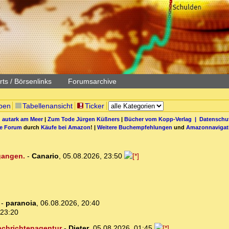
ts / Börsenlinks
Forumsarchive
pen
Tabellenansicht
Ticker
 autark am Meer
|
Zum Tode Jürgen Küßners
|
Bücher vom Kopp-Verlag |
Datenschut
be Forum
durch
Käufe bei Amazon
! |
Weitere Buchempfehlungen
und
Amazonnavigat
egangen.
-
Canario
,
05.08.2026, 23:50
-
paranoia
,
06.08.2026, 20:40
 23:20
Nachrichtenagentur
-
Dieter
,
05.08.2026, 01:45